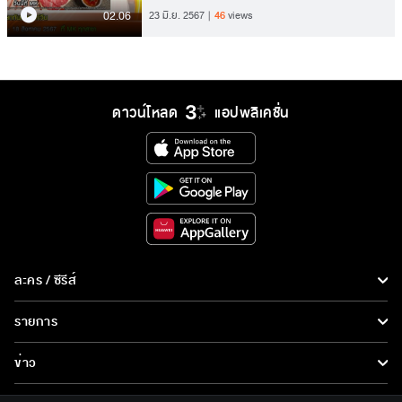
02.06
23 มิ.ย. 2567
46
views
ดาวน์โหลด
แอปพลิเคชั่น
ละคร / ซีรีส์
ละคร/ซีรีส์
รายการ
ซีรีส์นานาชาติ
รายการทั้งหมด
ข่าว
การ์ตูน & เกม
ข่าวทั้งหมด