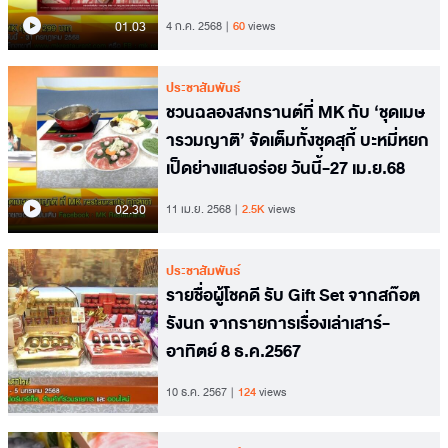
01.03
4 ก.ค. 2568
60
views
ประชาสัมพันธ์
ชวนฉลองสงกรานต์ที่ MK กับ ‘ชุดเมษ
ารวมญาติ’ จัดเต็มทั้งชุดสุกี้ บะหมี่หยก
เป็ดย่างแสนอร่อย วันนี้-27 เม.ย.68
02.30
11 เม.ย. 2568
2.5K
views
ประชาสัมพันธ์
รายชื่อผู้โชคดี รับ Gift Set จากสก๊อต
รังนก จากรายการเรื่องเล่าเสาร์-
อาทิตย์ 8 ธ.ค.2567
10 ธ.ค. 2567
124
views