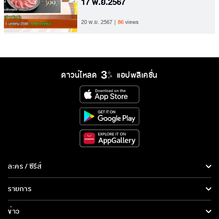
17 พ.ย.2567
20 พ.ย. 2567
86
views
ดาวน์โหลด
แอปพลิเคชั่น
ละคร / ซีรีส์
ละคร/ซีรีส์
รายการ
ซีรีส์นานาชาติ
รายการทั้งหมด
ข่าว