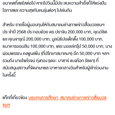
อนาคตที่สดใสต่อไป หากไปวันนี้มีประสบความสำเร็จก็ให้แบ่งปัน
โอกาสและความสุขกับคนรุ่นต่อๆ ไปเช่นกัน
สำหรับ รายชื่อผู้มอบทุนให้กับสมาคมช่างภาพข่าวสื่อมวลชนฯ
ประจำปี 2568 ประกอบด้วย ดร.ปราจิน 200,000 บาท, คุณวิชิต
และคุณจารุณี 200,000 บาท, มูลนิธิปอเต็กตึ๊ง 100,000 บาท,
ธนาคารออมสิน 100,000 บาท, เดอะมอลล์กรุ๊ป 50,000 บาท, นาง
ผ่อนพรรณ คงพูนเพิ่ม (ที่ปรึกษาสมาคมฯ) อีก 50,000 บาท ฯลฯ
รวมถึง นายไพโรจน์ ทุ่งทอง (เดอะ บาซาร์ แบงค๊อก รัชดา) ที่
สนับสนุนสถานที่จัดงานฯและอาหารกลางวันสำหรับผู้เข้าร่วมงาน
ในครั้งนี้
แท็กที่เกี่ยวข้อง
มอบทุนการศึกษา
,
สมาคมช่างภาพข่าวสื่อมวล
ชนฯ