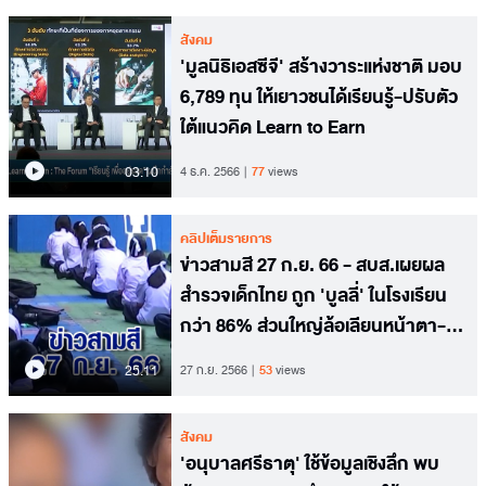
สังคม
'มูลนิธิเอสซีจี' สร้างวาระแห่งชาติ มอบ
6,789 ทุน ให้เยาวชนได้เรียนรู้-ปรับตัว
ใต้แนวคิด Learn to Earn
03.10
4 ธ.ค. 2566
77
views
คลิปเต็มรายการ
ข่าวสามสี 27 ก.ย. 66 - สบส.เผยผล
สำรวจเด็กไทย ถูก 'บูลลี่' ในโรงเรียน
กว่า 86% ส่วนใหญ่ล้อเลียนหน้าตา-
บุคลิก
25.11
27 ก.ย. 2566
53
views
สังคม
'อนุบาลศรีธาตุ' ใช้ข้อมูลเชิงลึก พบ