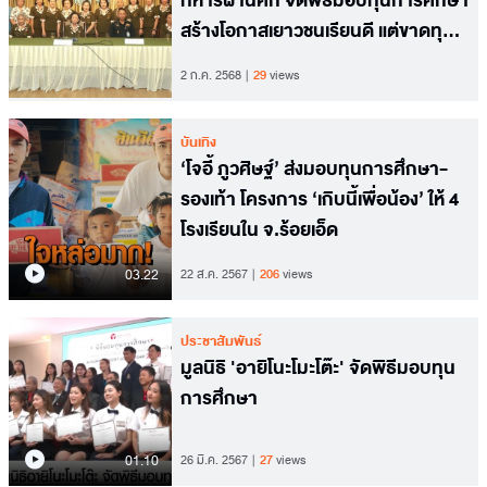
ทหารผ่านศึก จัดพิธีมอบทุนการศึกษา
สร้างโอกาสเยาวชนเรียนดี แต่ขาดทุน
ทรัพย์
2 ก.ค. 2568
29
views
บันเทิง
‘โจอี้ ภูวศิษฐ์’ ส่งมอบทุนการศึกษา-
รองเท้า โครงการ ‘เกิบนี้เพื่อน้อง’ ให้ 4
โรงเรียนใน จ.ร้อยเอ็ด
03.22
22 ส.ค. 2567
206
views
ประชาสัมพันธ์
มูลนิธิ 'อายิโนะโมะโต๊ะ' จัดพิธีมอบทุน
การศึกษา
01.10
26 มี.ค. 2567
27
views