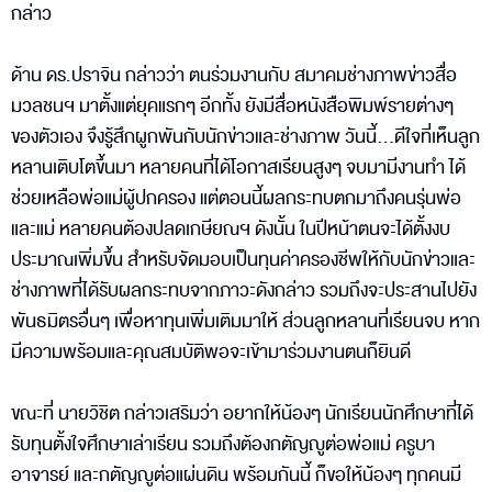
กล่าว
ด้าน ดร.ปราจิน กล่าวว่า ตนร่วมงานกับ สมาคมช่างภาพข่าวสื่อ
มวลชนฯ มาตั้งแต่ยุคแรกๆ อีกทั้ง ยังมีสื่อหนังสือพิมพ์รายต่างๆ
ของตัวเอง จึงรู้สึกผูกพันกับนักข่าวและช่างภาพ วันนี้...ดีใจที่เห็นลูก
หลานเติบโตขึ้นมา หลายคนที่ได้โอกาสเรียนสูงๆ จบมามีงานทำ ได้
ช่วยเหลือพ่อแม่ผู้ปกครอง แต่ตอนนี้ผลกระทบตกมาถึงคนรุ่นพ่อ
และแม่ หลายคนต้องปลดเกษียณฯ ดังนั้น ในปีหน้าตนจะได้ตั้งงบ
ประมาณเพิ่มขึ้น สำหรับจัดมอบเป็นทุนค่าครองชีพให้กับนักข่าวและ
ช่างภาพที่ได้รับผลกระทบจากภาวะดังกล่าว รวมถึงจะประสานไปยัง
พันธมิตรอื่นๆ เพื่อหาทุนเพิ่มเติมมาให้ ส่วนลูกหลานที่เรียนจบ หาก
มีความพร้อมและคุณสมบัติพอจะเข้ามาร่วมงานตนก็ยินดี
ขณะที่ นายวิชิต กล่าวเสริมว่า อยากให้น้องๆ นักเรียนนักศึกษาที่ได้
รับทุนตั้งใจศึกษาเล่าเรียน รวมถึงต้องกตัญญูต่อพ่อแม่ ครูบา
อาจารย์ และกตัญญูต่อแผ่นดิน พร้อมกันนี้ ก็ขอให้น้องๆ ทุกคนมี