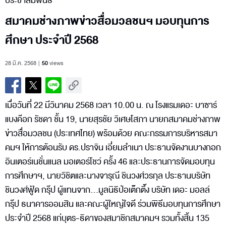
ประชาสัมพันธ์
สมาคมช่างภาพข่าวสื่อมวลชนฯ มอบทุนการ
ศึกษา ประจำปี 2568
28 มี.ค. 2568
50
views
เมื่อวันที่ 22 มีวินาคม 2568 เวลา 10.00 น. ณ โรงแรมเดอะ บาซาร์
แบงค๊อก รัชดา ชั้น 19, นายสุรชัย วิเศษโสภา นายกสมาคมช่างภาพ
ข่าวสื่อมวลชน (ประเทศไทย) พร้อมด้วย คณะกรรมการบริหารสมา
คมฯ ให้การต้อนรับ ดร.ปราจิน เอี่ยมลำเนา ประธานจัดงานบางกอก
อินเตอร์เนชั่นแนล มอเตอร์โชว์ ครั้ง 46 และประธานการจัดมอบทุน
การศึกษาฯ, นายวิชิตและนางจารุณี ชินวงศ์วรกุล ประธานบริษัท
ชินวงศ์ฟู้ด กรุ๊ป ผู้แทนจาก...มูลนิธิป่อเต็กตึ๊ง บริษัท เดอะ มอลล์
กรุ๊ป ธนาคารออมสิน และคณะผู้ใหญ่ใจดี ร่วมพิธีมอบทุนการศึกษา
ประจำปี 2568 แก่บุตร-ธิดาของสมาชิกสมาคมฯ รวมทั้งสิ้น 135