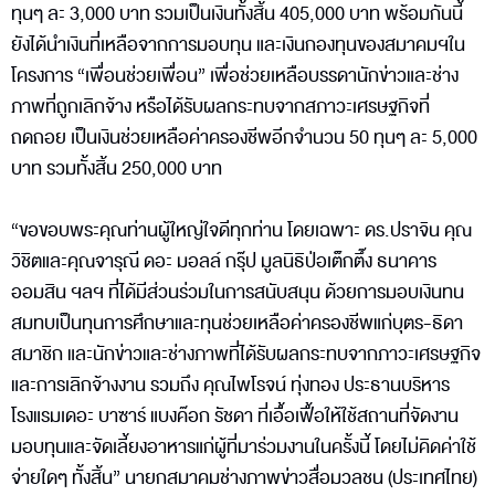
ทุนๆ ละ 3,000 บาท รวมเป็นเงินทั้งสิ้น 405,000 บาท พร้อมกันนี้
ยังได้นำเงินที่เหลือจากการมอบทุน และเงินกองทุนของสมาคมฯใน
โครงการ “เพื่อนช่วยเพื่อน” เพื่อช่วยเหลือบรรดานักข่าวและช่าง
ภาพที่ถูกเลิกจ้าง หรือได้รับผลกระทบจากสภาวะเศรษฐกิจที่
ถดถอย เป็นเงินช่วยเหลือค่าครองชีพอีกจำนวน 50 ทุนๆ ละ 5,000
บาท รวมทั้งสิ้น 250,000 บาท
“ขอขอบพระคุณท่านผู้ใหญ่ใจดีทุกท่าน โดยเฉพาะ ดร.ปราจิน คุณ
วิชิตและคุณจารุณี ดอะ มอลล์ กรุ๊ป มูลนิธิป่อเต็กตึ๊ง ธนาคาร
ออมสิน ฯลฯ ที่ได้มีส่วนร่วมในการสนับสนุน ด้วยการมอบเงินทน
สมทบเป็นทุนการศึกษาและทุนช่วยเหลือค่าครองชีพแก่บุตร-ธิดา
สมาชิก และนักข่าวและช่างภาพที่ได้รับผลกระทบจากภาวะเศรษฐกิจ
และการเลิกจ้างงาน รวมถึง คุณไพโรจน์ ทุ่งทอง ประธานบริหาร
โรงแรมเดอะ บาซาร์ แบงค๊อก รัชดา ที่เอื้อเฟื้อให้ใช้สถานที่จัดงาน
มอบทุนและจัดเลี้ยงอาหารแก่ผู้ที่มาร่วมงานในครั้งนี้ โดยไม่คิดค่าใช้
จ่ายใดๆ ทั้งสิ้น” นายกสมาคมช่างภาพข่าวสื่อมวลชน (ประเทศไทย)