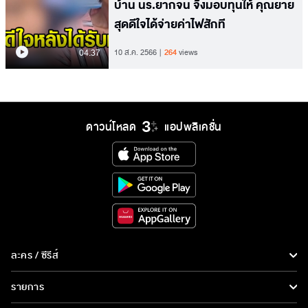
บ้าน นร.ยากจน จึงมอบทุนให้ คุณยาย
สุดดีใจได้จ่ายค่าไฟสักที
04.37
10 ส.ค. 2566
264
views
ดาวน์โหลด
แอปพลิเคชั่น
ละคร / ซีรีส์
ละคร/ซีรีส์
รายการ
ซีรีส์นานาชาติ
รายการทั้งหมด