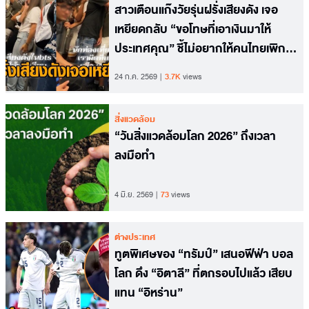
สาวเตือนแก๊งวัยรุ่นฝรั่งเสียงดัง เจอ
เหยียดกลับ “ขอโทษที่เอาเงินมาให้
ประเทศคุณ” ชี้ไม่อยากให้คนไทยเพิก
เฉย
24 ก.ค. 2569
3.7K
views
สิ่งแวดล้อม
“วันสิ่งแวดล้อมโลก 2026” ถึงเวลา
ลงมือทำ
4 มิ.ย. 2569
73
views
ต่างประเทศ
ทูตพิเศษของ “ทรัมป์” เสนอฟีฟ่า บอล
โลก ดึง “อิตาลี” ที่ตกรอบไปแล้ว เสียบ
แทน “อิหร่าน”