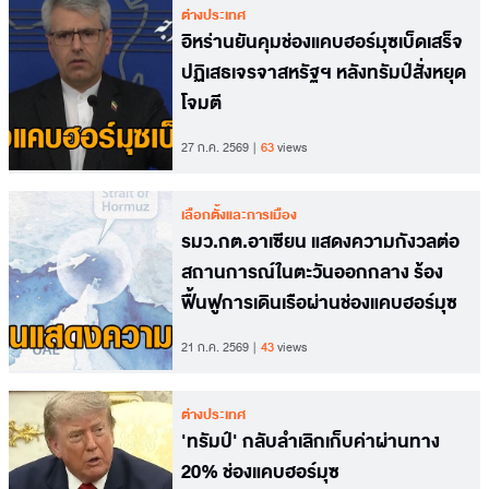
ต่างประเทศ
อิหร่านยันคุมช่องแคบฮอร์มุซเบ็ดเสร็จ
ปฏิเสธเจรจาสหรัฐฯ หลังทรัมป์สั่งหยุด
โจมตี
27 ก.ค. 2569
63
views
เลือกตั้งและการเมือง
รมว.กต.อาเซียน แสดงความกังวลต่อ
สถานการณ์ในตะวันออกกลาง ร้อง
ฟื้นฟูการเดินเรือผ่านช่องแคบฮอร์มุซ
21 ก.ค. 2569
43
views
ต่างประเทศ
'ทรัมป์' กลับลำเลิกเก็บค่าผ่านทาง
20% ช่องแคบฮอร์มุซ