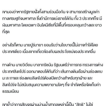
เขามองว่าหากรัฐชายฝั่งทั้งสามร่วมมือกัน จะสามารถสร้างมูลค่า
ทางเศรษฐกิจมหาศาล ซึ่งถ้ามีการแบ่งรายได้กัน ทั้ง 3 ประเทศก็จะมี
เงินมหาศาล โดยเฉพาะอินโดนีเซียที่มีพื้นที่ครอบคลุมกว้างและยาว
ที่สุด
อย่างไรก็ตาม นายปูร์บายา ยอมรับว่านโยบายนี้ไม่อาจทำได้โดย
ประเทศเดียว เนื่องจากเกี่ยวข้องกับผลประโยชน์ของประเทศอื่น
ทางด้าน นายวิเวียน บาลากริชนัน รัฐมนตรีว่าการกระทรวงการต่าง
ประเทศสิงคโปร์ ออกมาตอบโต้ทันทีว่า เส้นทางเดินเรือผ่านช่องแคบ
มะละกาและช่องแคบสิงคโปร์ต้องเปิดกว้างสำหรับทุกฝ่าย และ
สิงคโปร์จะไม่สนับสนุนความพยายามใดๆ ที่จะจำกัดหรือจัดเก็บค่า
ธรรมเนียม
เขาย้ำว่าการสัญจรผ่านน่านน้ำสากลเหล่านี้เป็น "สิทธิ" ไม่ใช่