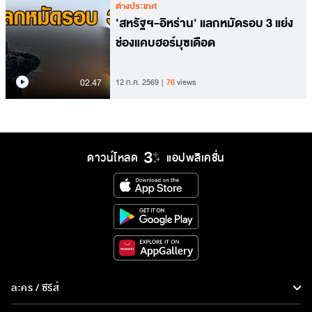
ต่างประเทศ
'สหรัฐฯ-อิหร่าน' แลกหมัดรอบ 3 แย่ง
ช่องแคบฮอร์มุซเดือด
02.47
12 ก.ค. 2569
76
views
ดาวน์โหลด
แอปพลิเคชั่น
ละคร / ซีรีส์
ละคร/ซีรีส์