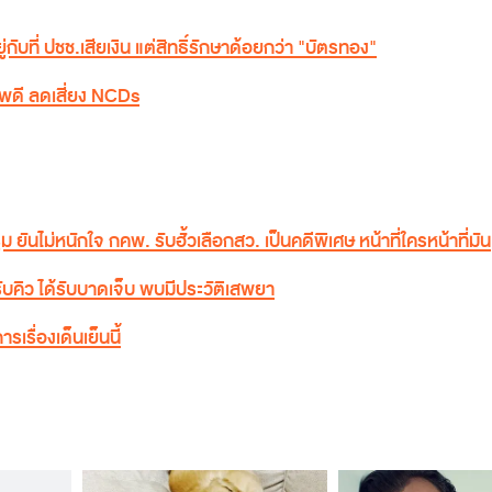
ับที่ ปชช.เสียเงิน แต่สิทธิ์รักษาด้อยกว่า "บัตรทอง"
าพดี ลดเสี่ยง NCDs
รูม ยันไม่หนักใจ กคพ. รับฮั้วเลือกสว. เป็นคดีพิเศษ หน้าที่ใครหน้าที่มัน
รับคิว ได้รับบาดเจ็บ พบมีประวัติเสพยา
รเรื่องเด็นเย็นนี้