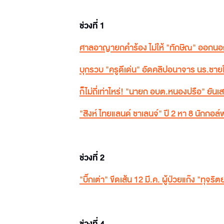
ช่วงที่ 1
ศาลอาญายกคำร้อง ไม่ให้ "ทักษิณ" ออกนอกป
บุกรวบ "ครูดีเด่น" อัดคลิปอนาจาร นร.ชา
ก็ไม่ถี่เท่าไหร่! "นายก อบต.หนองปรือ" ยันเ
"สิงห์ ไทยแลนด์ ชาเลนจ์" ปี 2 หา 8 นักกอล์
ช่วงที่ 2
"บิ๊กเต่า" ขีดเส้น 12 มี.ค. ผู้ป่วยแก๊ง "ทุจริต
ช่วงที่ 4