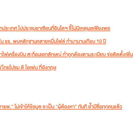
ระเทศ ไปประชุมอาเซียนที่อินโดฯ ชี้ไม่มีเหตุผลเพียงพอ
ยใน รร. พบหลักฐานหลายหมื่นไฟล์ ทำมานานเกือบ 10 ปี
สาไฟเครื่องบิน สะท้อนเอกลักษณ์ ทำถูกต้องตามระเบียบ จ่อติดตั้งเพิ่ม
ฟไทยไปชม ดิ โอเพ่น ที่อังกฤษ
ยารพ." ไม่เข้าให้ข้อมูล จะเป็น "ผู้ต้องหา" ทันที ย้ำมีชื่อทุกคนแล้ว