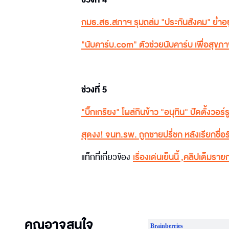
กมธ.สธ.สภาฯ รุมถล่ม "ประกันสังคม" ย่ำอยู่ก
"นับคาร์บ.com" ตัวช่วยนับคาร์บ เพื่อสุขภ
ช่วงที่ 5
"บิ๊กเกรียง" โผล่กินข้าว "อนุทิน" ปัดตั้งวอร์
สุดงง! จนท.รพ. ถูกชายปรี่ชก หลังเรียกชื่อ
แท็กที่เกี่ยวข้อง
เรื่องเด่นเย็นนี้
,
คลิปเต็มรายกา
คุณอาจสนใจ