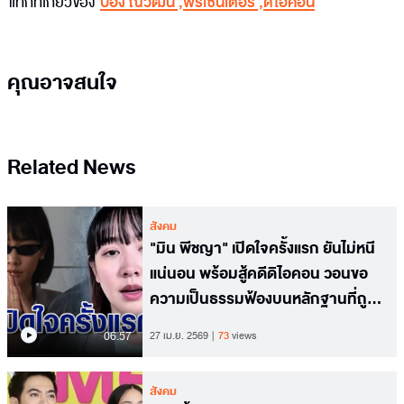
แท็กที่เกี่ยวข้อง
ป้อง ณวัฒน์
,
พรีเซ็นเตอร์
,
ดิไอคอน
คุณอาจสนใจ
Related News
สังคม
"มิน พีชญา" เปิดใจครั้งแรก ยันไม่หนี
แน่นอน พร้อมสู้คดีดิไอคอน วอนขอ
ความเป็นธรรมฟ้องบนหลักฐานที่ถูก
ต้อง
06.57
27 เม.ย. 2569
73
views
สังคม