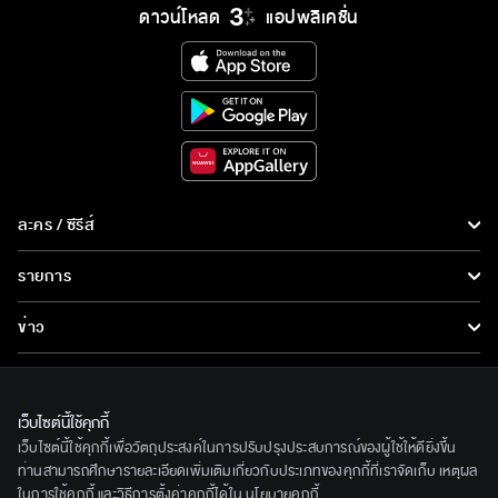
ดาวน์โหลด
แอปพลิเคชั่น
ละคร / ซีรีส์
ละคร/ซีรีส์
รายการ
ซีรีส์นานาชาติ
รายการทั้งหมด
ข่าว
การ์ตูน & เกม
ข่าวทั้งหมด
LIVE
รายการข่าว
ทีวีออนไลน์
เว็บไซต์นี้ใช้คุกกี้
เกี่ยวกับเรา
เว็บไซต์นี้ใช้คุกกี้เพื่อวัตถุประสงค์ในการปรับปรุงประสบการณ์ของผู้ใช้ให้ดียิ่งขึ้น
ข่าวประชาสัมพันธ์
BEC World
ท่านสามารถศึกษารายละเอียดเพิ่มเติมเกี่ยวกับประเภทของคุกกี้ที่เราจัดเก็บ เหตุผล
ติดตามเราได้ที่
ในการใช้คุกกี้ และวิธีการตั้งค่าคุกกี้ได้ใน
นโยบายคุกกี้