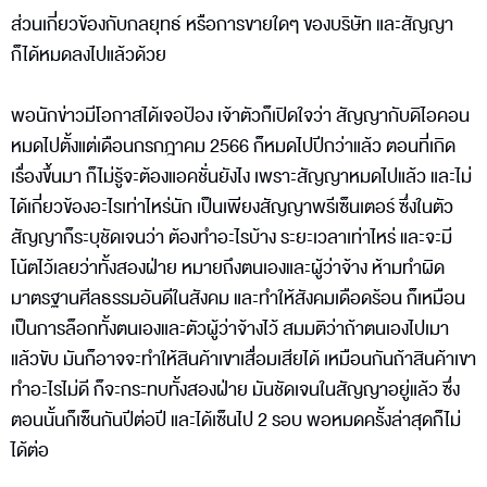
ส่วนเกี่ยวข้องกับกลยุทธ์ หรือการขายใดๆ ของบริษัท และสัญญา
ก็ได้หมดลงไปแล้วด้วย
พอนักข่าวมีโอกาสได้เจอป้อง เจ้าตัวก็เปิดใจว่า สัญญากับดิไอคอน
หมดไปตั้งแต่เดือนกรกฎาคม 2566 ก็หมดไปปีกว่าแล้ว ตอนที่เกิด
เรื่องขึ้นมา ก็ไม่รู้จะต้องแอคชั่นยังไง เพราะสัญญาหมดไปแล้ว และไม่
ได้เกี่ยวข้องอะไรเท่าไหร่นัก เป็นเพียงสัญญาพรีเซ็นเตอร์ ซึ่งในตัว
สัญญาก็ระบุชัดเจนว่า ต้องทำอะไรบ้าง ระยะเวลาเท่าไหร่ และจะมี
โน้ตไว้เลยว่าทั้งสองฝ่าย หมายถึงตนเองและผู้ว่าจ้าง ห้ามทำผิด
มาตรฐานศีลธรรมอันดีในสังคม และทำให้สังคมเดือดร้อน ก็เหมือน
เป็นการล็อกทั้งตนเองและตัวผู้ว่าจ้างไว้ สมมติว่าถ้าตนเองไปเมา
แล้วขับ มันก็อาจจะทำให้สินค้าเขาเสื่อมเสียได้ เหมือนกันถ้าสินค้าเขา
ทำอะไรไม่ดี ก็จะกระทบทั้งสองฝ่าย มันชัดเจนในสัญญาอยู่แล้ว ซึ่ง
ตอนนั้นก็เซ็นกันปีต่อปี และได้เซ็นไป 2 รอบ พอหมดครั้งล่าสุดก็ไม่
ได้ต่อ