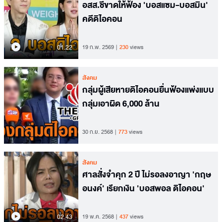
อสส.ชี้ขาดให้ฟ้อง 'บอสแซม-บอสมิน'
คดีดิไอคอน
01.22
19 ก.พ. 2569
230
views
สังคม
กลุ่มผู้เสียหายดิไอคอนยื่นฟ้องแพ่งแบบ
กลุ่มเอาผิด 6,000 ล้าน
30 ก.ย. 2568
773
views
สังคม
ศาลสั่งจำคุก 2 ปี ไม่รอลงอาญา 'กฤษ
อนงค์' เรียกเงิน 'บอสพอล ดิไอคอน'
02.43
19 พ.ค. 2568
437
views