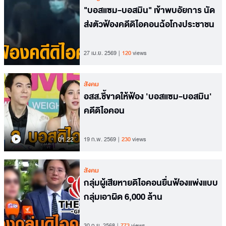
"บอสแซม-บอสมิน" เข้าพบอัยการ นัด
ส่งตัวฟ้องคดีดิไอคอนฉ้อโกงประชาชน
27 เม.ย. 2569
120
views
สังคม
อสส.ชี้ขาดให้ฟ้อง 'บอสแซม-บอสมิน'
คดีดิไอคอน
01.22
19 ก.พ. 2569
230
views
สังคม
กลุ่มผู้เสียหายดิไอคอนยื่นฟ้องแพ่งแบบ
กลุ่มเอาผิด 6,000 ล้าน
30 ก.ย. 2568
773
views