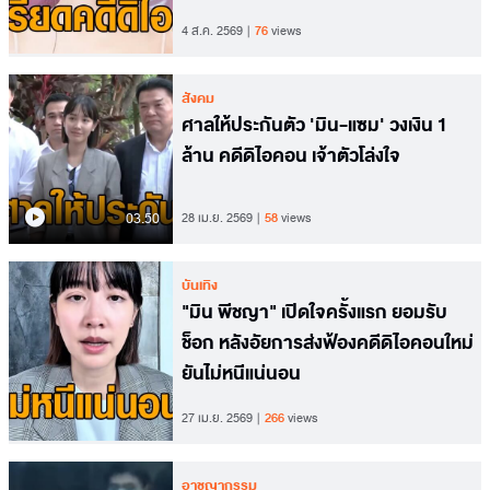
4 ส.ค. 2569
76
views
สังคม
ศาลให้ประกันตัว 'มิน-แซม' วงเงิน 1
ล้าน คดีดิไอคอน เจ้าตัวโล่งใจ
03.50
28 เม.ย. 2569
58
views
บันเทิง
"มิน พีชญา" เปิดใจครั้งแรก ยอมรับ
ช็อก หลังอัยการส่งฟ้องคดีดิไอคอนใหม่
ยันไม่หนีแน่นอน
27 เม.ย. 2569
266
views
อาชญากรรม