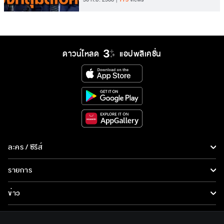
ดาวน์โหลด
แอปพลิเคชั่น
ละคร / ซีรีส์
ละคร/ซีรีส์
รายการ
ซีรีส์นานาชาติ
รายการทั้งหมด
ข่าว
การ์ตูน & เกม
ข่าวทั้งหมด
LIVE