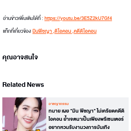
อ่านข่าวเพิ่มเติมได้ที่ :
https://youtu.be/3E5Z2kU7Gf4
แท็กที่เกี่ยวข้อง
มินพีชญา
,
ดิไอคอน
,
คดีดิไอคอน
คุณอาจสนใจ
Related News
อาชญากรรม
ทนาย เผย "มิน พีชญา" ไม่เครียดคดีดิ
ไอคอน ย้ำเจตนาเป็นเพียงพรีเซนเตอร์
อยากหวนรับงานวงการบันเทิง