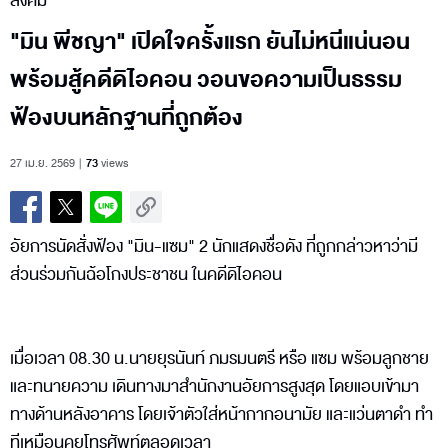
สังคม
"มิน พีชญา" เปิดใจครั้งแรก ยันไม่หนีแน่นอน
พร้อมสู้คดีดิไอคอน วอนขอความเป็นธรรม
ฟ้องบนหลักฐานที่ถูกต้อง
27 เม.ย. 2569
73
views
อัยการนัดสั่งฟ้อง "มิน-แซม" 2 นักแสดงชื่อดัง ที่ถูกกล่าวหาว่ามี
ส่วนร่วมกันฉ้อโกงประชาชน ในคดีดิไอคอน
เมื่อเวลา 08.30 น.นายยุรนันท์ ภมรมนตรี หรือ แซม พร้อมลูกชาย
และทนายความ เดินทางมาสำนักงานอัยการสูงสุด โดยแอบเข้ามา
ทางด้านหลังอาคาร โดยเจ้าตัวใส่หน้ากากอนามัย และแว่นตาดำ ทำ
ทีเหมือนคุยโทรศัพท์ตลอดเวลา