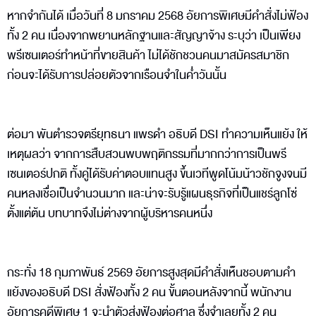
หากจำกันได้ เมื่อวันที่ 8 มกราคม 2568 อัยการพิเศษมีคำสั่งไม่ฟ้อง
ทั้ง 2 คน เนื่องจากพยานหลักฐานและสัญญาจ้าง ระบุว่า เป็นเพียง
พรีเซนเตอร์ทำหน้าที่ขายสินค้า ไม่ได้ชักชวนคนมาสมัครสมาชิก
ก่อนจะได้รับการปล่อยตัวจากเรือนจำในค่ำวันนั้น
ต่อมา พันตำรวจตรียุทธนา แพรดำ อธิบดี DSI ทำความเห็นแย้ง ให้
เหตุผลว่า จากการสืบสวนพบพฤติกรรมที่มากกว่าการเป็นพรี
เซนเตอร์ปกติ ทั้งคู่ได้รับค่าตอบแทนสูง ขึ้นเวทีพูดโน้มน้าวชักจูงจนมี
คนหลงเชื่อเป็นจำนวนมาก และน่าจะรับรู้แผนธุรกิจที่เป็นแชร์ลูกโซ่
ตั้งแต่ต้น บทบาทจึงไม่ต่างจากผู้บริหารคนหนึ่ง
กระทั่ง 18 กุมภาพันธ์ 2569 อัยการสูงสุดมีคำสั่งเห็นชอบตามคำ
แย้งของอธิบดี DSI สั่งฟ้องทั้ง 2 คน ขั้นตอนหลังจากนี้ พนักงาน
อัยการคดีพิเศษ 1 จะนำตัวส่งฟ้องต่อศาล ซึ่งจำเลยทั้ง 2 คน