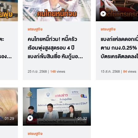
เศรษฐกิจ
เศรษฐกิจ
ตะ
คนไทยหนี้ท่วม! หนี้ครัว
แบงก์แห่ลดดอกเบี้ย
เรือนพุ่งสูงสุดรอบ 4 ปี
ตาม กนง.0.25% 
รอง
แบงก์เข้มสินเชื่อ หันกู้นอก
บัตรเครดิตลดลง
ปราะ
ระบบเพิ่ม-NPL เสี่ยงสูง
ปี สะท้อนคนไทยรั
25 ก.ย. 2568
148
views
15 ส.ค. 2568
84
views
01.29
01.32
เศรษฐกิจ