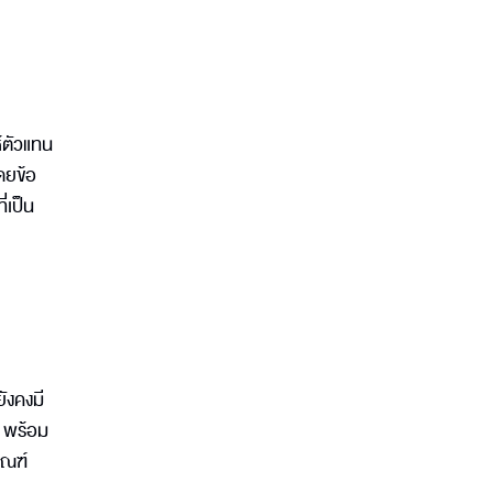
้ตัวแทน
ดยข้อ
ี่เป็น
ยังคงมี
่ พร้อม
กณฑ์