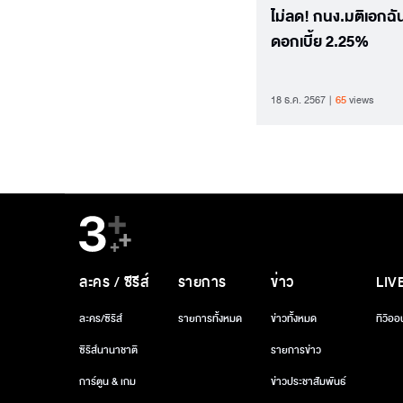
ไม่ลด! กนง.มติเอกฉั
ดอกเบี้ย 2.25%
18 ธ.ค. 2567
65
views
ละคร / ซีรีส์
รายการ
ข่าว
LIV
ละคร/ซีรีส์
รายการทั้งหมด
ข่าวทั้งหมด
ทีวีออ
ซีรีส์นานาชาติ
รายการข่าว
การ์ตูน & เกม
ข่าวประชาสัมพันธ์