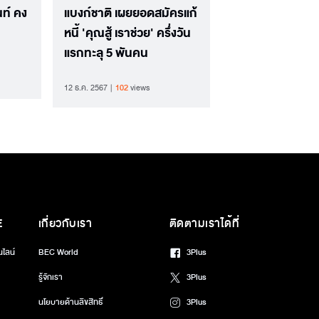
นท์ คง
แบงก์ชาติ เผยยอดสมัครแก้
หนี้ 'คุณสู้ เราช่วย' ครึ่งวัน
แรกทะลุ 5 พันคน
12 ธ.ค. 2567
102
views
E
เกี่ยวกับเรา
ติดตามเราได้ที่
นไลน์
BEC World
3Plus
รู้จักเรา
3Plus
นโยบายด้านลิขสิทธิ์
3Plus