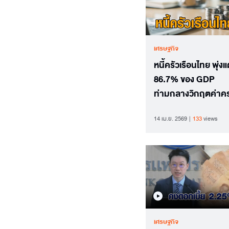
เศรษฐกิจ
หนี้ครัวเรือนไทย พุ่งแ
86.7% ของ GDP
ท่ามกลางวิกฤตค่าค
ชีพและตลาดแรงงานเ
14 เม.ย. 2569
133
views
บาง
เศรษฐกิจ