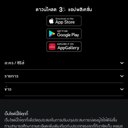
ดาวน์โหลด
แอปพลิเคชั่น
ละคร / ซีรีส์
ละคร/ซีรีส์
รายการ
ซีรีส์นานาชาติ
รายการทั้งหมด
ข่าว
การ์ตูน & เกม
ข่าวทั้งหมด
LIVE
รายการข่าว
ทีวีออนไลน์
เว็บไซต์นี้ใช้คุกกี้
เกี่ยวกับเรา
เว็บไซต์นี้ใช้คุกกี้เพื่อวัตถุประสงค์ในการปรับปรุงประสบการณ์ของผู้ใช้ให้ดียิ่งขึ้น
ข่าวประชาสัมพันธ์
BEC World
ท่านสามารถศึกษารายละเอียดเพิ่มเติมเกี่ยวกับประเภทของคุกกี้ที่เราจัดเก็บ เหตุผล