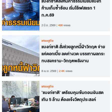
แบงก์ชาติสั่งหั่นค่าธรรมเนียมแบงก์
ห้ามเก็บซ้ำซ้อน เริ่มใช้เฟสแรก 1
ก.ค.69
2 มิ.ย. 2569
496
views
เศรษฐกิจ
แบงก์ชาติ สั่งช่วยลูกหนี้ฝ่าวิกฤต จ่าย
แค่ดอกเบี้ย ลดค่างวด บรรเทาผลกระ
ทบสงคราม-วิกฤตพลังงาน
8 เม.ย. 2569
2.4K
views
เศรษฐกิจ
'แบงก์ชาติ' เตรียมคุมเข้มถอนเงินสด
เกิน 5 ล้าน ต้องแจ้งวัตถุประสงค์