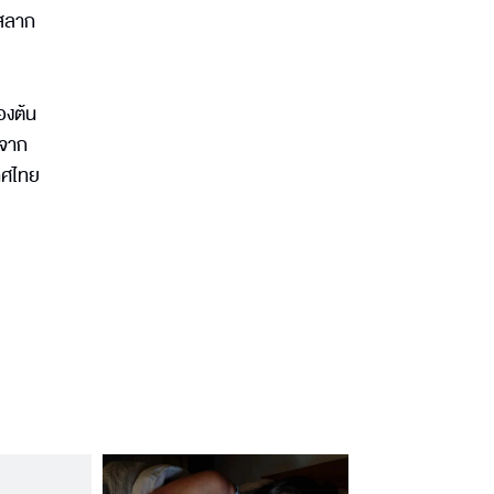
งสลาก
องต้น
่จาก
เทศไทย