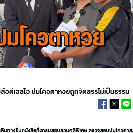
นังสือดีเอสไอ ปมโควตาหวยถูกจัดสรรไม่เป็นธรรม
การ เดินทางยื่นหนังสือถึงกรมสอบสวนคดีพิเศษ ตรวจสอบปมโควตา