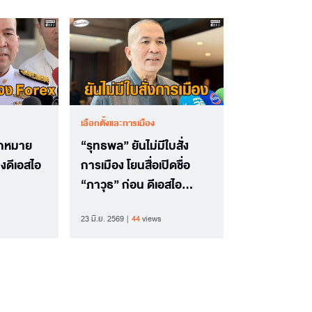
เลือกตั้งและการเมือง
อกหมาย
“รุทธพล” ยันไม่มีใบสั่ง
จงดีเอสไอ
การเมือง โยนสื่อเปิดชื่อ
“ภาวุธ” ก่อน ดีเอสไอ
จำเป็นต้องแจ้งแม้ยังไม่ตก
23 มิ.ย. 2569
44
views
เป็นผู้ต้องหา