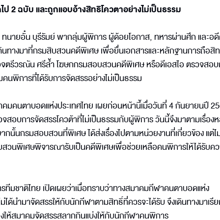
ออกไป 2 ฉบับ และถูกแอบอ้างสิทธิโควตาอย่างไม่เป็นธรรม
ทนายอั๋น บุรีรัมย์ พากลุ่มผู้พิการ ผู้ด้อยโอกาส, ทหารผ่านศึก และอด
ินทางมาที่กรมสิบสวนคดีพิเศษ เพื่อยื่นเอกสารและหลักฐานการถือสิทธ
ำรวจตรีวรณัน ศรีล้ำ โฆษกกรมสอบสวนคดีพิเศษ หรือดีเอสไอ ตรวจสอบ
คนพิการที่ได้รับการจัดสรรอย่างไม่เป็นธรรม
คนตาบอดแห่งประเทศไทย เผยก่อนหน้านี้เมื่อวันที่ 4 กันยายนปี 256
จสอบการจัดสรรโควต้าที่ไม่เป็นธรรมกับผู้พิการ วันนี้จึงมาตามเรื่อง
จากนั้นกรมสอบสวนที่พิเศษ ได้ส่งเรื่องไปตามหน่วยงานที่เกี่ยวข้อง แต่ไม่
สวนพิเศษพิจารณารับเป็นคดีพิเศษเพื่อช่วยเหลือคนพิการให้ได้รับคว
ารทีมชาติไทย เปิดเผยว่าเมื่อทราบว่าทางสมาคมกีฬาคนตาบอดแห่ง
่ได้นำมาจัดสรรให้กับนักกีฬาตามสิทธิ์ที่ควรจะได้รับ จึงเดินทางมาเรีย
งให้สมาคมจัดสรรสลากกินแบ่งให้กับนักกีฬาคนพิการ