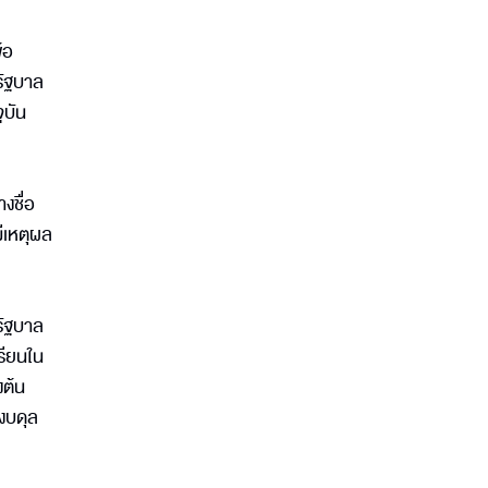
้อ
รัฐบาล
ุบัน
งชื่อ
ีเหตุผล
รัฐบาล
รียนใน
งต้น
นงบดุล