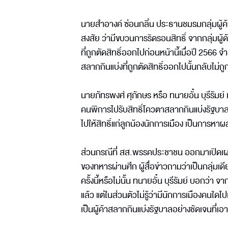
นายสำอางค์ ซ่อนกลิ่น ประธานชมรมกลุ่มผู้ค
สงสัย ว่ามีขบวนการริดรอนสิทธิ์ จากกลุ่มผ
ที่ถูกตัดสิทธิ์ออกไปก่อนหน้านี้เมื่อปี 2566 
สลากกินแบ่งที่ถูกตัดสิทธิ์ออกไปนั้นกลับไม่ถูกจ
นายภัทรพงศ์ ศุภักษร หรือ ทนายอั๋น บุรีรัมย์
คนพิการไปรับสิทธิ์โควตาสลากกินแบ่งรัฐบาลแ
ไปให้สิทธิ์แก่ลูกน้องนักการเมือง เป็นการหาผลป
ส่วนกรณีที่ สส.พรรคประชาชน ออกมาเปิดเผยข
ของทหารผ่านศึก ผู้สื่อข่าวถามว่าเป็นกลุ่มเด
ครั้งนี้หรือไม่นั้น ทนายอั๋น บุรีรัมย์ บอกว่
แล้ว แต่ในส่วนตัวไม่รู้ว่ามีนักการเมืองคนใดไ
เป็นผู้ค้าสลากกินแบ่งรัฐบาลอย่างชัดเจนที่เอ