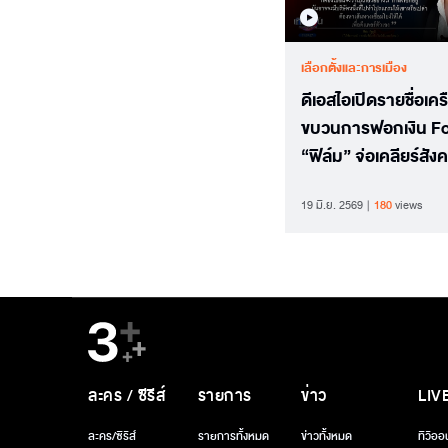
เลือกตั้งและการเมือง
ดีเอสไอเปิดรายชื่อเคร
ขบวนการฟอกเงิน F
“ฟิล์ม” จ่อเคลียร์สัง
ยืนยันความบริสุทธิ์
19 มิ.ย. 2569
180
views
ละคร / ซีรีส์
รายการ
ข่าว
LIV
ละคร/ซีรีส์
รายการทั้งหมด
ข่าวทั้งหมด
ทีวีออ