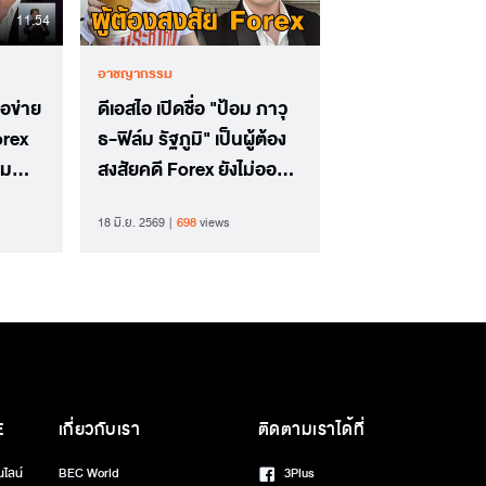
11.54
อาชญากรรม
ือข่าย
ดีเอสไอ เปิดชื่อ "ป้อม ภาวุ
orex
ธ-ฟิล์ม รัฐภูมิ" เป็นผู้ต้อง
คม
สงสัยคดี Forex ยังไม่ออก
หมายเรียกรับทราบข้อ
18 มิ.ย. 2569
698
views
กล่าวหา
E
เกี่ยวกับเรา
ติดตามเราได้ที่
นไลน์
BEC World
3Plus