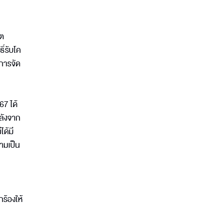
ีต
ิ์รับโค
การจัด
7 ได้
หลังจาก
ได้มี
ามเป็น
กร้องให้