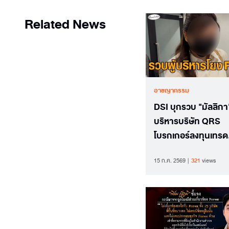
Related News
อาชญากรรม
DSI บุกรวบ "มัลลิกา" 
บริหารบริษัท QRS
โบรกเกอร์ลงทุนเทรด
Forex โยงสัมพันธ์-เส้
15 ก.ค. 2569
321
views
"ภาวุธ"