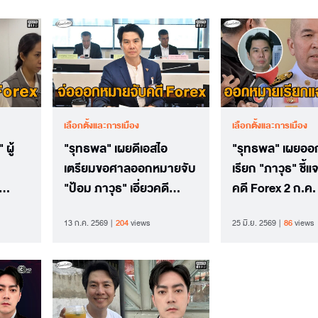
เลือกตั้งและการเมือง
เลือกตั้งและการเมือง
ผู้
"รุทธพล" เผยดีเอสไอ
"รุทธพล" เผยอ
เตรียมขอศาลออกหมายจับ
เรียก "ภาวุธ" ชี้แ
"ป้อม ภาวุธ" เอี่ยวคดี
คดี Forex 2 ก.ค.
นเงิน
ฟอเร็กซ์ รวม 30 ราย ในวัน
13 ก.ค. 2569
204
views
25 มิ.ย. 2569
86
views
นี้