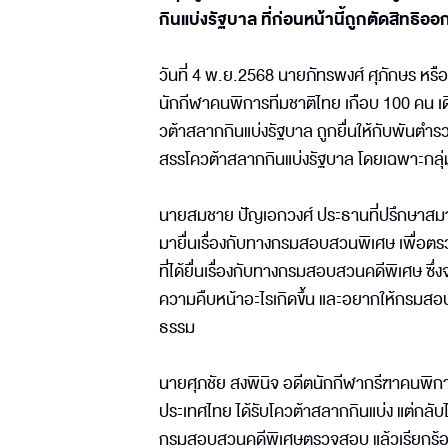
กินแบ่งรัฐบาล ที่ก่อนหน้านี้ถูกตัดสิทธิ
วันที่ 4 พ.ย.2568 นายภัทรพงศ์ ศุภักษร หรือ 
นักกีฬาคนพิการทีมชาติไทย เกือบ 100 คน เด
วต้าสลากกินแบ่งรัฐบาล ถูกยื่นให้กับพันต
สรรโควต้าสลากกินแบ่งรัฐบาล โดยเฉพาะกลุ่ม
นายสมชาย ปัญเอกวงศ์ ประธานที่ปรึกษาสมาคม
มายื่นเรื่องกับทางกรมสอบสวนพิเศษ เพื่อตรว
ที่ได้ยื่นเรื่องกับทางกรมสอบสวนคดีพิเศษ ซึ่ง
ความคืบหน้าอะไรเกิดขึ้น และอยากให้กรมสอบ
ธรรม
นายศุภชัย สงพินิจ อดีตนักกีฬากรีฑาคนพิก
ประเทศไทย ได้รับโควต้าสลากกินแบ่ง แต่กลับไม
กรมสอบสวนคดีพิเศษตรวจสอบ แล้วเรียกร้อ