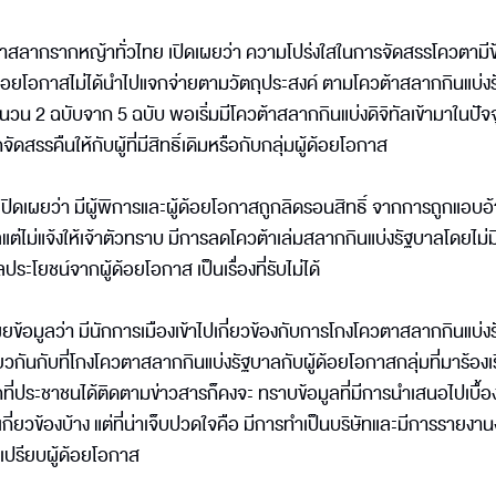
้าสลากรากหญ้าทั่วไทย เปิดเผยว่า ความโปร่งใสในการจัดสรรโควตามีข
ู้ด้อยโอกาสไม่ได้นำไปแจกจ่ายตามวัตถุประสงค์ ตามโควต้าสลากกินแบ่ง
จำนวน 2 ฉบับจาก 5 ฉบับ พอเริ่มมีโควต้าสลากกินแบ่งดิจิทัลเข้ามาในปัจจ
ัดสรรคืนให้กับผู้ที่มีสิทธิ์เดิมหรือกับกลุ่มผู้ด้อยโอกาส
 เปิดเผยว่า มีผู้พิการและผู้ด้อยโอกาสถูกลิดรอนสิทธิ์ จากการถูกแอบอ้า
ต่ไม่แจ้งให้เจ้าตัวทราบ มีการลดโควต้าเล่มสลากกินแบ่งรัฐบาลโดยไม่ม
ระโยชน์จากผู้ด้อยโอกาส เป็นเรื่องที่รับไม่ได้
้อมูลว่า มีนักการเมืองเข้าไปเกี่ยวข้องกับการโกงโควตาสลากกินแบ่ง
ียวกันกับที่โกงโควตาสลากกินแบ่งรัฐบาลกับผู้ด้อยโอกาสกลุ่มที่มาร้องเ
า จากที่ประชาชนได้ติดตามข่าวสารก็คงจะ ทราบข้อมูลที่มีการนำเสนอไปเบื้อ
ปเกี่ยวข้องบ้าง แต่ที่น่าเจ็บปวดใจคือ มีการทำเป็นบริษัทและมีการรายงา
าเปรียบผู้ด้อยโอกาส