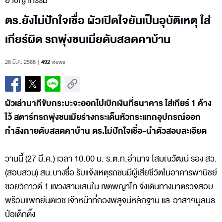
อาชญากรรม
ตร.ยังไม่ปักใจเชื่อ ผัวเปิดใจยันเป็นอุบัติเหตุ ใส่
เกียร์ผิด รถพุ่งชนเมียดับสลดคาบ้าน
28 มี.ค. 2568
492
views
ผัวเล่านาทีขับกระบะจะออกไปเบิกเงินที่ธนาคาร ใส่เกียร์ 1 ค้าง
ไว้ สตาร์ทรถพุ่งชนเมียร่างกระเด็นหัวกระแทกอุปกรณ์ออก
กำลังกายดับสลดคาบ้าน ตร.ไม่ปักใจเชื่อ-นำตัวสอบละเอียด
วานนี้ (27 มี.ค.) เวลา 10.00 น. ร.ต.ท.อำนาจ โสมณวัฒน์ รอง สว.
(สอบสวน) สน.บางซื่อ รับแจ้งเหตุรถชนมีผู้เสียชีวิตในอาคารพานิชย์
ซอยวิภาวดี 1 แขวงสามเสนใน เขตพญาไท จึงเดินทางมาตรวจสอบ
พร้อมแพทย์นิติเวช เจ้าหน้าที่กองพิสูจน์หลักฐาน และอาสาฯมูลนิธิ
ป่อเต็กตึ๊ง