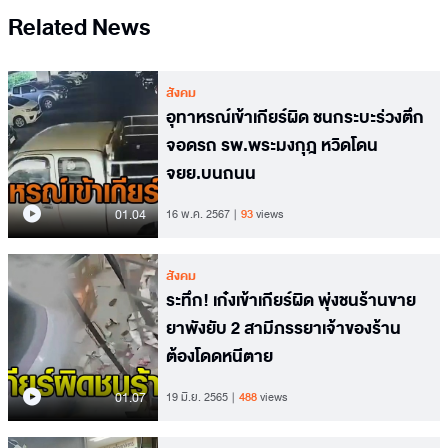
Related News
สังคม
อุทาหรณ์เข้าเกียร์ผิด ชนกระบะร่วงตึก
จอดรถ รพ.พระมงกุฎ หวิดโดน
จยย.บนถนน
01.04
16 พ.ค. 2567
93
views
สังคม
ระทึก! เก๋งเข้าเกียร์ผิด พุ่งชนร้านขาย
ยาพังยับ 2 สามีภรรยาเจ้าของร้าน
ต้องโดดหนีตาย
01.07
19 มิ.ย. 2565
488
views