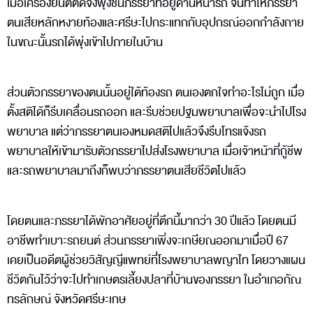
เมื่อเครื่องยนต์ติดจึงพุ่งชนภรรยาที่อยู่ด้านหน้ารถ จนทำให้ภรรยา
ตนเสียหลักหงายท้องและศรีษะไปกระแทกกับอุปกรณ์ออกกำลังกาย
ในขณะนั้นรถได้พุ่งเข้าไปภายในบ้าน
ส่วนตัวภรรยาของตนนั้นอยู่ใต้ท้องรถ ตนเองตกใจทำอะไรไม่ถูก เมื่อ
ตั้งสติได้ก็รีบเคลื่อนรถออก และรีบช่วยปฐมพยาบาลเพื่อจะนำไปโรง
พยาบาล แต่ว่าภรรยาตนเองหมดสติไปแล้วจึงรีบโทรแจ้งรถ
พยาบาลให้เข้ามารับตัวภรรยาไปส่งโรงพยาบาล เมื่อเจ้าหน้าที่กู้ชีพ
และรถพยาบาลมาถึงก็พบว่าภรรยาตนเสียชีวิตไปแล้ว
โดยตนและภรรยาได้พักอาศัยอยู่ที่ตึกนี้มากว่า 30 ปีแล้ว โดยตนมี
อาชีพทำเบาะรถยนต์ ส่วนภรรยาเพิ่งจะเกษียณออกมาเมื่อปี 67
เคยเป็นอดีตผู้ช่วยวิสัญญีแพทย์ที่โรงพยาบาลพญาไท โดยวางแผน
ชีวิตกันไว้ว่าจะไปทำเกษตรเลี้ยงปลาที่บ้านของภรรยา ในอำเภอกัณ
ทรลักษณ์ จังหวัดศรีษะเกษ