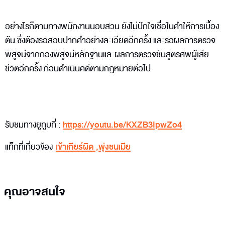
อย่างไรก็ตามทางพนักงานนอบสวน ยังไม่ปักใจเชื่อในคำให้การเบื้อง
ต้น ซึ่งต้องรอสอบปากคำอย่างละเอียดอีกครั้ง และรอผลการตรวจ
พิสูจน์จากกองพิสูจน์หลักฐานและผลการตรวจชันสูตรศพผู้เสีย
ชีวิตอีกครั้ง ก่อนดำเนินคดีตามกฎหมายต่อไป
รับชมทางยูทูบที่ :
https://youtu.be/KXZB3IpwZo4
แท็กที่เกี่ยวข้อง
เข้าเกียร์ผิด
,
พุ่งชนเมีย
คุณอาจสนใจ