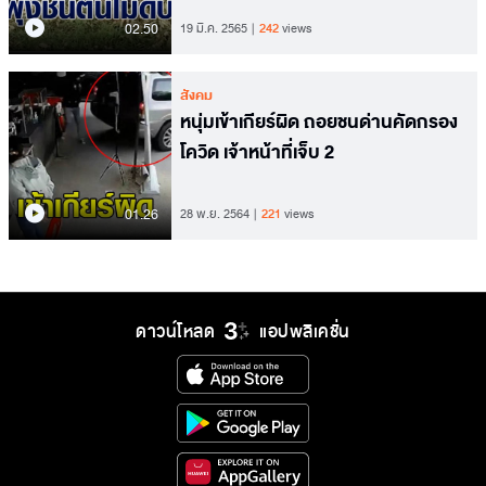
02.50
19 มี.ค. 2565
242
views
สังคม
หนุ่มเข้าเกียร์ผิด ถอยชนด่านคัดกรอง
โควิด เจ้าหน้าที่เจ็บ 2
01.26
28 พ.ย. 2564
221
views
ดาวน์โหลด
แอปพลิเคชั่น