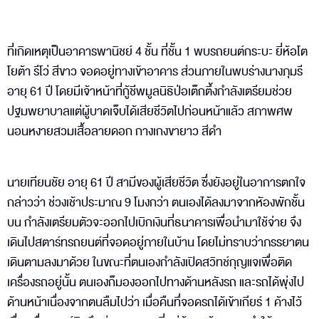
ที่เกิดเหตุเป็นอาคารพานิชย์ 4 ชั้น ที่ชั้น 1 พบรถยนต์กระบะ ยี่ห้อโต
โยต้า รีโว่ สีขาว จอดอยู่ทางเข้าอาคาร ส่วนภายในพบร่างนางภุมรี
อายุ 61 ปี โดยมีเจ้าหน้าที่กู้ชีพมูลนิธิป่อเต็กตึ้งกำลังเตรียมช่วย
ปฐมพยาบาลแต่ผู้บาดเจ็บได้เสียชีวิตไปก่อนหน้าแล้ว สภาพศพ
นอนหงายสวมเสื้อลายดอก กางเกงขายาว สีดำ
นายเทียนชัย อายุ 61 ปี สามีของผู้เสียชีวิต ซึ่งยังอยู่ในอาการตกใจ
กล่าวว่า ช่วงเช้าประมาณ 9 โมงกว่า ตนเองได้ลงมาจากหัองพักชั้น
บน กำลังเตรียมตัวจะออกไปเบิกเงินที่ธนาคารเพื่อนำมาใช้จ่าย จึง
เดินไปสตาร์ทรถยนต์ที่จอดอยู่ภายในบ้าน โดยไม่ทราบว่าภรรยาตน
เดินตามลงมาด้วย ในขณะที่ตนเองกำลังเปิดสวิทช์กุญแจเพื่อติด
เครื่องรถอยู่นั้น ตนเองก็มองออกไปทางด้านหลังรถ และรถได้พุ่งไป
ด้านหน้าเนื่องจากตนลืมไปว่า เมื่อคืนทึ่จอดรถได้เข้าเกียร์ 1 ค้างไว้