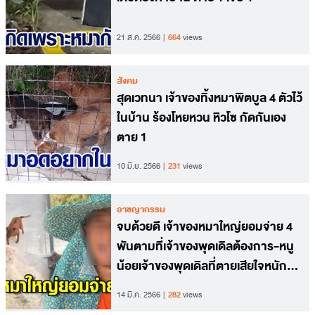
21 ส.ค. 2566
664
views
สังคม
สุดเวทนา เจ้าของทิ้งหมาพิตบูล 4 ตัวไว้
ในบ้าน ร้องโหยหวน หิวโซ กัดกันเอง
ตาย 1
10 มิ.ย. 2566
231
views
อาชญากรรม
จบด้วยดี เจ้าของหมาใหญ่ยอมจ่าย 4
พันตามที่เจ้าของพุดเดิลต้องการ-หนู
น้อยเจ้าของพุดเดิลที่ตายเสียใจหนัก
เหมือนเสียพี่ชาย
14 มี.ค. 2566
282
views