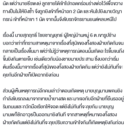
นัด แต่ว่านายธีรพงษ์ ลูกชายได้เข้าไปกอดคร่อมร่างพ่อไว้เพื่อขวาง
ทางปืนไม่ให้ยิงซ้ำ จึงถูกยิงเข้าที่หน้าอก 2 นัด และหันไปยิงนายวิญา
กรณ์ เข้าที่หน้าขา 1 นัด จากนั้่นจึงขับรถจักรยานยนต์หลบหนีไป
เรื่องนี้ นายสุภฤทธิ์ ไชยชาญยุทธ์ ผู้ใหญ่บ้านหมู่ 6 ต.เขารูปช้าง
บอกว่าเท่าที่ทราบสาเหตุมาจากเรื่องที่สุนัขของทั้่งสองฝ่ายกัดกันจน
กลายเป็นเรื่องขึ้นมา แต่ว่าไม่รู้ว่าเหตุการณ์ตอนนั้นเกิดอะไรขึ้นจนถึง
ขั้นยิงกันตายเจ็บ เช่นเดียวกับน้องชายนายประสาน ซึ่งบอกว่าเริ่ม
ต้นเรื่องนี้มาจากเรื่องที่สุนัขของทั้งสองฝ่ายกัดกัน แต่ว่ายังไม่ทันที่จะ
คุยกันอีกฝ่ายก็เปิดฉากยิงก่อน
ส่วนผู้เห็นเหตุการณ์อีกคนเล่าว่าตอนเกิดเหตุ นายบุญมานพคนยิง
กำลังขับรถลงมาจากขายน้ำยางสด และมาเจอกับอีกฝ่ายที่ยืนรออยู่
ริมถนนและกวักมือเรียกให้จอด แต่ยังไม่ทันที่จะคุยกัน นายบุญ
มานพก็ชักอาวุธปืนออกมายิงทันที จากสาเหตุที่หมาของทั้งสอง
ฝ่ายกัดกันแต่ยังไม่ทันที่จะคุยปรับความเข้าใจกันก็เกิดเหตุยิงกันก่อน