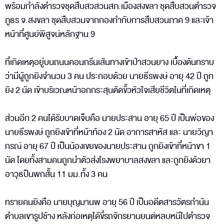
พร้อมกำลังตำรวจชุดสืบสวสวนสภ.เมืองสงขลา ชุดสืบสวนตำรวจ
ภูธร จ.สงขลา ชุดสืบสวนจากกองกำกับการสืบสวนภาค 9 และเจ้า
หน้าที่ศูนย์พิสูจน์หลักฐาน 9
ที่เกิดเหตุอยู่บนถนนคอนกรีนเส้นทางเข้าป่าสวนยาง เบื้องต้นทราบ
ว่ามีผู้ถูกยิงจำนวน 3 คน ประกอบด้วย นายธีรพงษ์ อายุ 42 ปี ถูก
ยิง 2 นัด เข้าบริเวณหน้าอกกระสุนตัดขั้วหัวใจเสียชีวิตในที่เกิดเหตุ
ส่วนอีก 2 คนได้รับบาดเจ็บคือ นายประสาน อายุ 65 ปี เป็นพ่อของ
นายธีรพงษ์ ถูกยิงเข้าที่หน้าท้อง 2 นัด อาการสาหัส และ นายวิญา
กรณ์ อายุ 67 ปี เป็นน้องเขยของนายประสาน ถูกยิงเข้าที่หน้าขา 1
นัด โดยทั้งสามคนถูกนำตัวส่งโรงพยาบาลสงขลา และถูกยิงด้วยา
อาวุธปืนพกสั้น 11 มม.ทั้ง 3 คน
ทรายคนยิงคือ นายบุญมานพ อายุ 56 ปี เป็นอดีตสารวัตรกำนัน
ตำบลเขารูปช้าง หลังก่อเหตุได้ขี่รถจักรยานยนต์หลบหนีไปตำรวจ