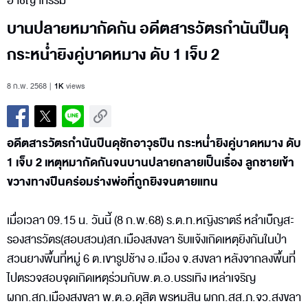
อาชญากรรม
บานปลายหมากัดกัน อดีตสารวัตรกำนันปืนดุ
กระหน่ำยิงคู่บาดหมาง ดับ 1 เจ็บ 2
8 ก.พ. 2568
1K
views
อดีตสารวัตรกำนันปืนดุชักอาวุธปืน กระหน่ำยิงคู่บาดหมาง ดับ
1 เจ็บ 2 เหตุหมากัดกันจนบานปลายกลายเป็นเรื่อง ลูกชายเข้า
ขวางทางปืนคร่อมร่างพ่อที่ถูกยิงจนตายแทน
เมื่อเวลา 09.15 น. วันนี้ (8 ก.พ.68) ร.ต.ท.หญิงราตรี หลำเบ็ญสะ
รองสารวัตร(สอบสวน)สภ.เมืองสงขลา รับแจ้งเกิดเหตุยิงกันในป่า
สวนยางพื้นที่หมู่ 6 ต.เขารูปช้าง อ.เมือง จ.สงขลา หลังจากลงพื้นที่
ไปตรวจสอบจุดเกิดเหตุร่วมกับพ.ต.อ.บรรเทิง เหล่าเจริญ
ผกก.สภ.เมืองสงขลา พ.ต.อ.ดุสิต พรหมสิน ผกก.สส.ภ.จว.สงขลา