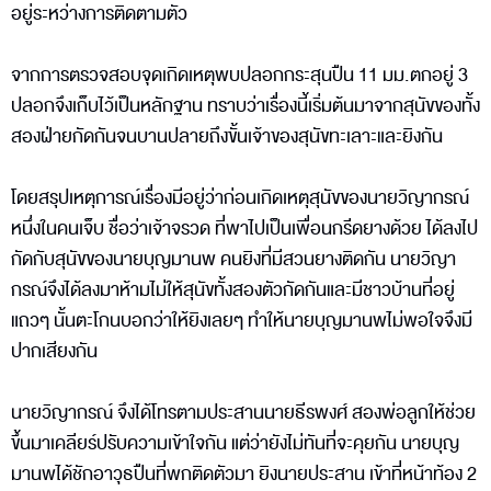
อยู่ระหว่างการติดตามตัว
จากการตรวจสอบจุดเกิดเหตุพบปลอกกระสุนปืน 11 มม.ตกอยู่ 3
ปลอกจึงเก็บไว้เป็นหลักฐาน ทราบว่าเรื่องนี้เริ่มต้นมาจากสุนัขของทั้ง
สองฝ่ายกัดกันจนบานปลายถึงขั้นเจ้าของสุนัขทะเลาะและยิงกัน
โดยสรุปเหตุการณ์เรื่องมีอยู่ว่าก่อนเกิดเหตุสุนัขของนายวิญากรณ์
หนึ่งในคนเจ็บ ชื่อว่าเจ้าจรวด ที่พาไปเป็นเพื่อนกรีดยางด้วย ได้ลงไป
กัดกับสุนัขของนายบุญมานพ คนยิงที่มีสวนยางติดกัน นายวิญา
กรณ์จึงได้ลงมาห้ามไม่ให้สุนัขทั้งสองตัวกัดกันและมีชาวบ้านที่อยู่
แถวๆ นั้นตะโกนบอกว่าให้ยิงเลยๆ ทำให้นายบุญมานพไม่พอใจจึงมี
ปากเสียงกัน
นายวิญากรณ์ จึงได้โทรตามประสานนายธีรพงศ์ สองพ่อลูกให้ช่วย
ขึ้นมาเคลียร์ปรับความเข้าใจกัน แต่ว่ายังไม่ทันที่จะคุยกัน นายบุญ
มานพได้ชักอาวุธปืนที่พกติดตัวมา ยิงนายประสาน เข้าที่หน้าท้อง 2