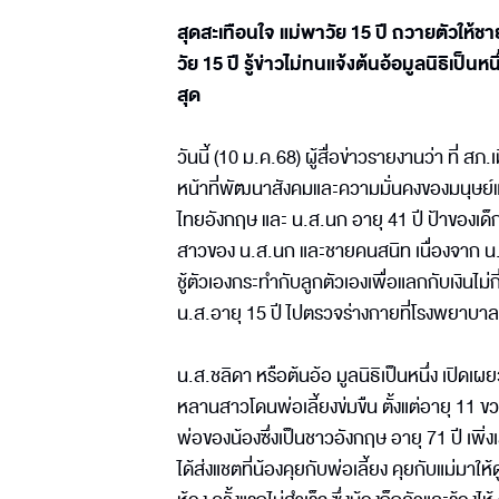
สุดสะเทือนใจ แม่พาวัย 15 ปี ถวายตัวให้ชา
วัย 15 ปี รู้ข่าวไม่ทนแจ้งต้นอ้อมูลนิธิเป็นห
สุด
วันนี้ (10 ม.ค.68) ผู้สื่อข่าวรายงานว่า ที่ ส
หน้าที่พัฒนาสังคมและความมั่นคงของมนุษย์และ
ไทยอังกฤษ และ น.ส.นก อายุ 41 ปี ป้าของเด็กห
สาวของ น.ส.นก และชายคนสนิท เนื่องจาก น.ส.15
ชู้ตัวเองกระทำกับลูกตัวเองเพื่อแลกกับเงินไม่
น.ส.อายุ 15 ปี ไปตรวจร่างกายที่โรงพยาบาลศ
น.ส.ชลิดา หรือต้นอ้อ มูลนิธิเป็นหนึ่ง เปิดเผ
หลานสาวโดนพ่อเลี้ยงข่มขืน ตั้งแต่อายุ 11 
พ่อของน้องซึ่งเป็นชาวอังกฤษ อายุ 71 ปี เพิ่งเ
ได้ส่งแชตที่น้องคุยกับพ่อเลี้ยง คุยกับแม่มาให้ด