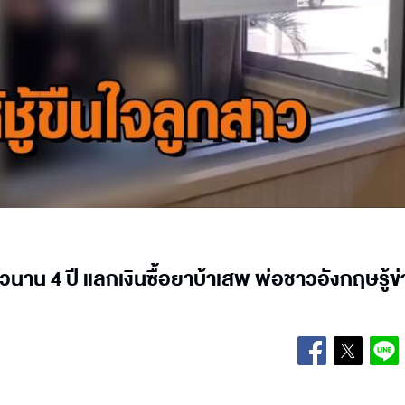
สาวนาน 4 ปี แลกเงินซื้อยาบ้าเสพ พ่อชาวอังกฤษรู้ข