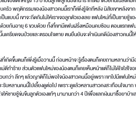
บแม่ของเด็กหญิง 15 ปี เป็นลูกพี่ลูกน้องกัน เราก็โตมาด้วยกันในสังคม
รัว พฤติกรรมของน้องสาวคนนี้เราก็เพิ่งรู้จักทีหลัง นิสัยเขาหลังจาก
จะเป็นแบบนี้ เขาจะกีดกันไม่ให้เราเจอลูกตัวเองเลย แฟนใหม่ที่เป็นชายชู้ขอ
ูกด้วยกันอายุ 6 ขวบด้วย ทั้งที่เขามีแฟนฝรั่งเหมือนคบซ้อน ตอนแรกแฟน
าจากนั้นเครียดจนป่วยและตรอมใจตาย ตนยืนยันจะดำเนินคดีน้องสาวคนนี้ให้ถ
เกิดขึ้นตนก็เพิ่งรู้เมื่อวานนี้ ก่อนหน้าจะรู้เรื่องตนก็เคยถามหลานว่ามี
ม่ตีทำร้าย ส่วนตัวแฟนใหม่ของน้องตนก็เคยเห็นหน้าแต่ก็ไม่ได้ใจใส่ใจ
2 ขวบกว่า ลึกๆ แล้วญาติก็ไม่พอใจน้องสาวคนนี้อยู่เพราะเขาไปมีแฟนใหม่ทั
ตนจะรับหลานคนนี้ไปเลี้ยงดูต่อไป เพราะดูแล้วหลานสาวคงสะเทือนใจมาก 
นใจให้ชายชู้ข่มขืนลูกตัวเองแท้ๆ มานานกว่า 4 ปีเพื่อแลกเงินมาซื้อยาบ้า