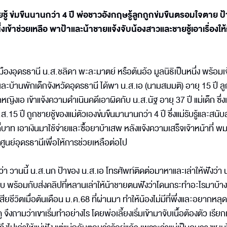
ยชู้ ข่มขืนนานกว่า 4 ปี พ่อชาวอังกฤษรู้ลูกถูกข่มขืนตรอมใจตาย ป้
นึ่งเข้าช่วยเหลือ พาป้าและน้าชายแจ้งจับน้องสาวและชายชู้เอาเรื่องให้ถ
ภ.เมืองอุดรธานี น.ส.ชลิดา พะละมาตย์ หรือต้นอ้อ มูลนิธิเป็นหนึ่ง พร้อมเ
บ้านพักเด็กจังหวัดอุดรธานี ได้พา น.ส.เอ (นามสมมติ) อายุ 15 ปี ลูก
ญิงเอ เข้าแจ้งความดำเนินคดีเอาผิดกับ น.ส.นัฐ อายุ 37 ปี แม่เด็ก ซึ่ง
 ปี ถูกชายชู้ของแม่ตัวเองข่มขืนมานานกว่า 4 ปี ซึ่งแม่รับรู้และสนับส
กี่บาท เอาเงินมาใช้จ่ายและซื้อยาบ้าเสพ หลังแจ้งความเสร็จเจ้าหน้าที่ พ
ูนย์อุดรธานีเพื่อให้การช่วยเหลือต่อไป
ยว่า วานนี้ น.ส.นก ป้าของ น.ส.เอ โทรศัพท์ติดต่อมาหาและเล่าให้ฟังว่า 
ขวบ พร้อมกับส่งคลิปที่หลานเล่าให้น้าชายตนฟังว่าโดนกระทำอะไรมาบ้า
สียชีวิตเมื่อต้นเดือน ม.ค.68 ที่ผ่านมา ทำให้น้องไม่มีที่พึ่งและอยากหลุดพ
ู จึงถามว่าเขาเริ่มทำอย่างไร โดยพ่อเลี้ยงเริ่มเข้ามาจับเนื้อต้องตัว เรียก