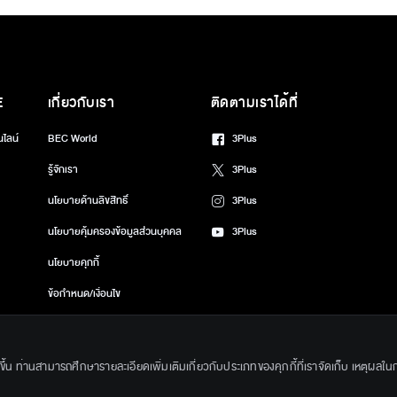
E
เกี่ยวกับเรา
ติดตามเราได้ที่
นไลน์
BEC World
3Plus
รู้จักเรา
3Plus
นโยบายด้านลิขสิทธิ์
3Plus
นโยบายคุ้มครองข้อมูลส่วนบุคคล
3Plus
นโยบายคุกกี้
ข้อกำหนด/เงื่อนไข
ศูนย์ช่วยเหลือ
่งขึ้น ท่านสามารถศึกษารายละเอียดเพิ่มเติมเกี่ยวกับประเภทของคุกกี้ที่เราจัดเก็บ เหตุผลในการ
gkok Entertainment Co.,Ltd. All Rights Reserved. Powered by BECi Corpo