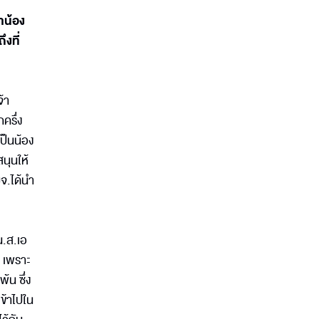
าน้อง
ึงที่
จ้า
ครึ่ง
เป็นน้อง
นุนให้
มจ.ได้นำ
น.ส.เอ
ง เพราะ
้น ซึ่ง
เข้าไปใน