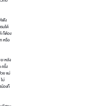
ไว้กับ
ห้ฟัง
แรมได้
้ ก็ต้อง
าท หรือ
ระยะหลัง
ครั้ง
่วย แม่
ไม่
งน้องก็