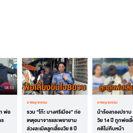
08.53
อาชญากรรม
อาชญากรรม
ก พ่อ
รวบ “โก๊ะ บางศรีเมือง” ก่อ
น้าร้องกองปราบ
าร
เหตุอนาจารและพยายาม
วัย 14 ปี ถูกพ่อเล
ล่วงละเมิดลูกเลี้ยงวัย 8 ปี
คดีไม่คืบหน้า