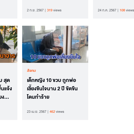
2 ก.ย. 2567
319
views
24 ก.ค. 2567
108
views
สังคม
บ สุด
เด็กหญิง 10 ขวบ ถูกพ่อ
้นแจ้ง
เลี้ยงขืนใจนาน 2 ปี ขัดขืน
ยง
โดนทำร้าย
23 เม.ย. 2567
462
views