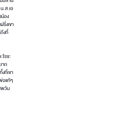
คนอีสาน
 น.ส.เอ
งน้อง
ฝรั่งเขา
ึงที่
อะไรจะ
อยาก
้งที่เขา
พ่อแท้ๆ
เสพวัน