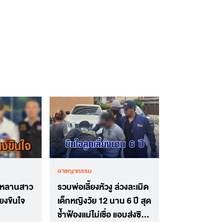
อาชญากรรม
 หลานสาว
รวบพ่อเลี้ยงหัวงู ล่วงละเมิด
ี้ยงขืนใจ
เด็กหญิงวัย 12 นาน 6 ปี สุด
ช้ำฟ้องแม่ไม่เชื่อ แอบส่งซิก