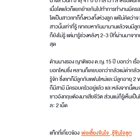
นางสาวนก อายุ 41 ปี ป้า เล่าว่า สำหรับตนกั
เมื่อโตแล้วก็แยกย้ายกันไปทำการทำงานมีครอบค
โตเป็นสาวเขาก็ทั้งหวงทั้งห่วงลูก แต่ไม่คิดว่า
สาวนั้นเท่าที่รู้ เขาคบหากันมานานแล้วจนมีล
ก็ยังไม่รู้ แต่มารู้ช่วงหลังๆ 2-3 ปีที่ผ่านม
สุด
ด้านนางรอง ญาติของ ด.ญ.15 ปี บอกว่า เรื่องที่
บอกไหมซึ่ง หลานก็เคยบอกว่ากลัวแม่ด่ากลัวแ
รู้จัก ซึ่งเขาก็มีลูกกับแฟนใหม่และมีลูกอายุ 
ก็มีสามี มีครอบครัวอยู่แล้ว และหลังจากนี้
ชาวอังกฤษต้องมาเสียชีวิต ส่วนแม่ก็รู้เห็นเป็
ละ 2 เม็ด
แท็กที่เกี่ยวข้อง
พ่อเลี้ยงขืนใจ
,
ชู้ขืนใจลูก