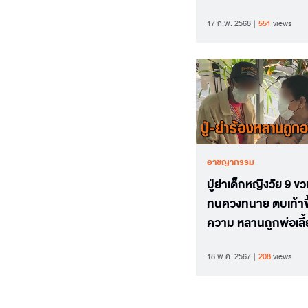
17 ก.พ. 2568
551
views
อาชญากรรม
ปู่ย่าเด็กหญิงวัย 9 ขว
ทนควงทนาย ตบเท้าขึ
ความ หลานถูกพ่อเลี้
กระทำอนาจาร
18 พ.ค. 2567
208
views