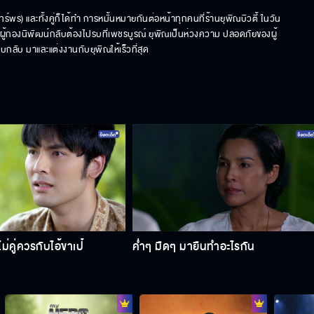
นทร์พร) และทั้งคู่ก็ได้ทำ การหมั้นหมายกันต่อหน้าทุกคนที่ร้านยุพิณบิวตี้ ในวัน
นานผู้กองนิพัฒน์กลับต้องไปรบที่เพชรบูรณ์ ยุพิณเป็นห่วงความ ปลอดภัยของผู้
กลับ มาและแต่งงานกับยุพิณให้เร็วที่สุด
่คู่ควรกับไอ้ขาเป๋
ค่ำๆ มืดๆ มายืนทำอะไรกัน