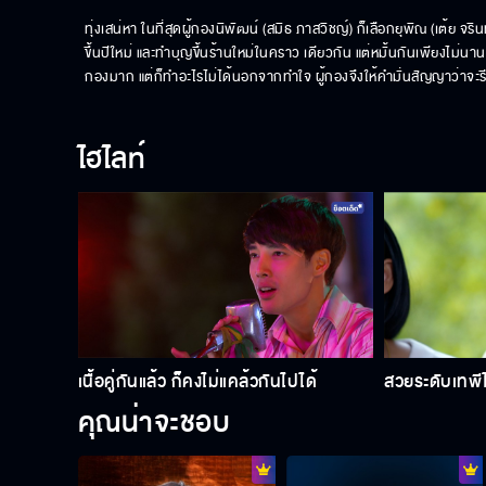
ทุ่งเสน่หา ในที่สุดผู้กองนิพัฒน์ (สมิธ ภาสวิชญ์) ก็เลือกยุพิณ (เต้ย จริ
ขึ้นปีใหม่ และทำบุญขึ้นร้านใหม่ในคราว เดียวกัน แต่หมั้นกันเพียงไม่
กองมาก แต่ก็ทำอะไรไม่ได้นอกจากทำใจ ผู้กองจึงให้คำมั่นสัญญาว่าจะรีบ
ไฮไลท์
เนื้อคู่กันแล้ว ก็คงไม่แคล้วกันไปได้
สวยระดับเทพีไม
คุณน่าจะชอบ