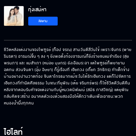
ทุ่งเสน่หา
ติดตาม
ชีวิตหลังแต่งงานของไพฑูรย์ (ท็อป จรณ) สามวันดีสี่วันไข้ เพราะจันทร (พาย 
รินรดา) อารมณ์ขึ้น ๆ ลง ๆ ยิ่งพอตั้งท้องอารมณ์ก็ยิ่งร้ายจนแม่จำเรียง (สุ่ย 
พรนภา) และ แม่สำเภา (หน่อย บุษกร) ยังเอือมระอา แต่ไพฑูรย์ก็พยายาม
อดทน ส่วนจินดา (อุ้ม อิษยา) ก็รู้เรื่องที่ เฮียกวง (เกี๊ยก วัทธิกร) ทำเด็กข้าง
บ้านอย่างปานวาดท้อง จินดาโกรธมากแม้จะไม่ได้รักเฮียกวง แต่ก็ไปจัดการ
เฮียกวงที่ทำผิดศีลธรรม ในขณะที่ยุพิณ (เต้ย จรินทร์พร) ก็ใช้ชีวิตดีวันดีคืน 
หลังจากตอบรับคำขอแต่งงานกับผู้หมวดนิพัฒน์ (สมิธ ภาสวิชญ์) แต่ยุพิณ
กลับคิดจะสร้าง อนาคตตัวเองด้วยสองมือให้ดีกว่าเดิมเพื่อเอาชนะพวก
หนองน้ำผึ้งทุกคน
ไฮไลท์