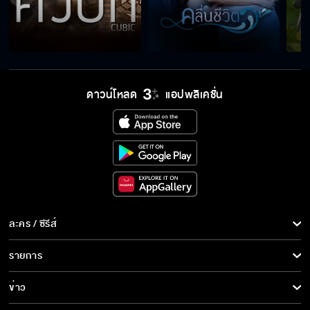
ดาวน์โหลด
แอปพลิเคชั่น
ละคร / ซีรีส์
ละคร/ซีรีส์
รายการ
ซีรีส์นานาชาติ
รายการทั้งหมด
ข่าว
การ์ตูน & เกม
ข่าวทั้งหมด