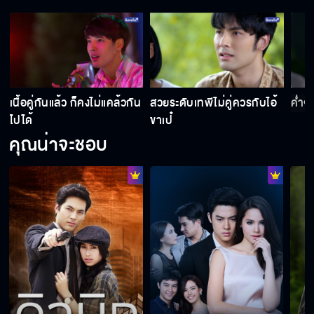
น
เนื้อคู่กันแล้ว ก็คงไม่แคล้วกัน
สวยระดับเทพีไม่คู่ควรกับไอ้
ค่ำๆ
ไปได้
ขาเป๋
คุณน่าจะชอบ