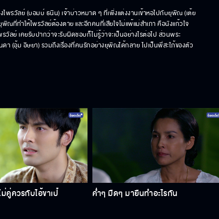
รวัลย์ (บอมบ์ ธนิน) เจ้าบ่าวหมาด ๆ ที่เพิ่งแต่งงานเข้าหอไปกับยุพิณ (เต้ย 
ิณที่ทำให้ไพรวัลย์ต้องตาย และอีกคนที่เสียใจไม่แพ้แม่สำเภา คือนังแก้วใจ 
่ไพรวัลย์ เคยรับปากว่าจะรับผิดชอบก็ไม่รู้ว่าจะเป็นอย่างไรต่อไป ส่วนพระ
นดา (อุ้ม อิษยา) รวมถึงเรื่องที่คนรักอย่างยุพิณได้กลาย ไปเป็นพี่สะใภ้ของตัว
่คู่ควรกับไอ้ขาเป๋
ค่ำๆ มืดๆ มายืนทำอะไรกัน