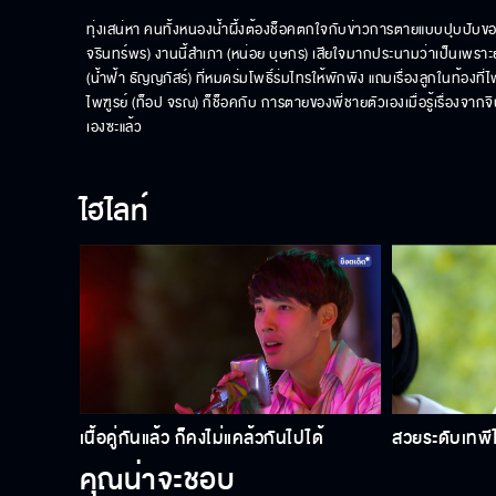
ทุ่งเสน่หา คนทั้งหนองน้ำผึ้งต้องช็อคตกใจกับข่าวการตายแบบปุบปับของไพ
จรินทร์พร) งานนี้สำเภา (หน่อย บุษกร) เสียใจมากประนามว่าเป็นเพราะยุพ
(น้ำฟ้า ธัญญภัสร์) ที่หมดร่มโพธิ์ร่มไทรให้พักพิง แถมเรื่องลูกในท้องที
ไพฑูรย์ (ท็อป จรณ) ก็ช็อคกับ การตายของพี่ชายตัวเองเมื่อรู้เรื่องจากจิ
เองซะแล้ว
ไฮไลท์
เนื้อคู่กันแล้ว ก็คงไม่แคล้วกันไปได้
สวยระดับเทพีไม
คุณน่าจะชอบ