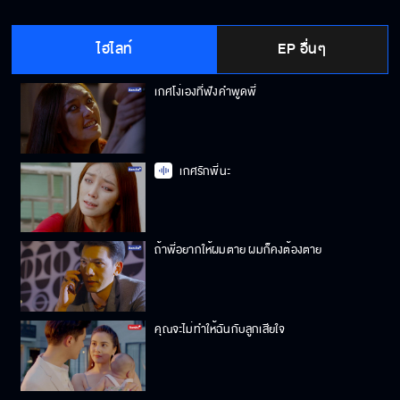
ไฮไลท์
EP อื่นๆ
เกศโง่เองที่ฟังคำพูดพี่
เกศรักพี่นะ
ถ้าพี่อยากให้ผมตาย ผมก็คงต้องตาย
คุณจะไม่ทำให้ฉันกับลูกเสียใจ