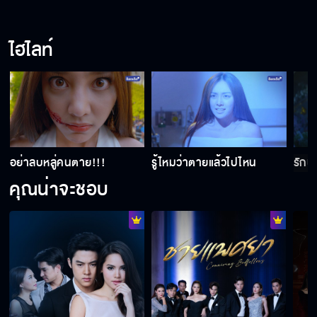
เกศทรมานเหลือเกิน!!!
ไฮไลท์
จองเวรจองกรรมไปทุกชาติ
ฝันซ้อนฝัน
อย่าลบหลู่คนตาย!!!
รู้ไหมว่าตายแล้วไปไหน
รักผ
คุณน่าจะชอบ
ได้เวลาเอาคืนแล้ว
ไม่มีใครหนีกรรมของตัวเองได้