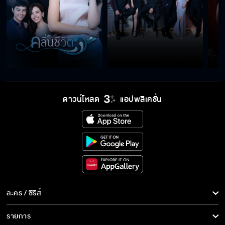
คุณต้องใช้ทั้งชีวิตเพื่อพิสูจน์มัน
พี่ปกรณ์พี่ใจร้ายมาก
ไม่ต้องร้องข้าแค่ลองวิชา
ดาวน์โหลด
แอปพลิเคชั่น
เห็นผีเหมือนกันไหม
ขอจูบเธอ...ถ้ามันเป็นคืนสุดท้าย
ละคร / ซีรีส์
ละคร/ซีรีส์
รายการ
จำได้ไหมแกเคยตายเพราะฉัน