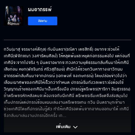
ฉันตายเพราะความรักโง่ ๆ ของฉันเอง
ผมอาถรรพ์
ติดตาม
ผมจะดูแลบริษัทที่พี่รักให้ดีที่สุด
กวิน(มาสุ จรรยางค์ดีกุล) กับมินตรา(รณิดา เตชสิทธิ์) อยากจะช่วยให้
เกศินี(พิจักขณา วงศารัตนศิลป์) ให้หลุดพ้นและหยุดก่อกรรมต่อไป แต่ก่อนที่
นี่หรือเจ้าสัวผู้ยิ่งใหญ่
เกศินีจะจากไปจริง ๆ มินตราอยากจะทวงความยุติธรรมกลับคืนมาให้เกศินี
เสียก่อน หยก(พัชรินทร์ ศรีวสุภิรมย์) สำนึกได้ช่วยกวินหาทางเอาวิกผม
อาถรรพ์กลับคืนมาจากปกรณ์ (เอกพงศ์ จงเกษกรณ์) โดยปล่อยข่าวไปว่า
เลื่อนเผาศพของเกศินีให้เร็วกว่ากำหนด ปกรณ์เริ่มกังวลเพราะยังต้องใช้
ฉันจะต้องทำลายแกให้ได้
วิญญาณร้ายของเกศินีมาเป็นเครื่องมือ ปกรณ์ขู่ตรีเพชร(ฑาริกา อินสุวรรณ) 
ถ้าตรีเพชรหักหลังตนจะต้องเจอกับผีเกศินี ตรีเพชรเริ่มเครียดจึงส่งสมุนไป
เก็บปกรณ์แต่ปกรณ์ซ้อนแผนเล่นงานตรีเพชรแทน กวิน มินตราบุกเข้ามา
ช่วยเกศินีโดยที่ปกรณ์ไม่รู้ตัว ทำให้เกศินีรอดพ้นจากอาคมออกมาได้ เกศินี
หัวใจของคนที่รักกันมันเป็นแบบนี้เองเหรอ
จึงกลับมาเล่นงานปกรณ์อีกครั้ง เก
... 
เพิ่มเติม 