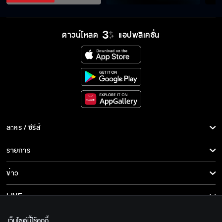
ดาวน์โหลด
แอปพลิเคชั่น
ละคร / ซีรีส์
ละคร/ซีรีส์
รายการ
ซีรีส์นานาชาติ
รายการทั้งหมด
ข่าว
การ์ตูน & เกม
ข่าวทั้งหมด
LIVE
รายการข่าว
ทีวีออนไลน์
เกี่ยวกับเรา
เว็บไซต์นี้ใช้คุกกี้