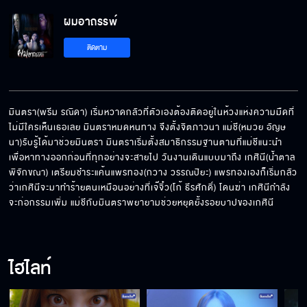
ผมอาถรรพ์ EP.8[5/9]
ผมอาถรรพ์
ติดตาม
ผมอาถรรพ์ EP.8[6/9]
มินตรา(พรีม รณิดา) เริ่มหวาดกลัวที่ตัวเองต้องติดอยู่ในห้วงแห่งความมืดที่
ไม่มีใครเห็นเธอเลย มินตราหมดหนทาง จึงตั้งจิตภาวนา แม่ชี(หมวย อัญษ
ผมอาถรรพ์ EP.8[7/9]
นา)รับรู้ได้มาช่วยมินตรา มินตราเริ่มตั้งสมาธิกรรมฐานตามที่แม่ชีแนะนำ
เพื่อหาทางออกก่อนที่ทุกอย่างจะสายไป วันงานเดินแบบมาถึง เกศินี(น้ำตาล 
พิจักขณา) เตรียมชำระแค้นแพรทอง(กวาง วรรณปิยะ) แพรทองเองก็เริ่มกลัว
ว่าเกศินีจะมาทำร้ายตนเหมือนอย่างที่เจ๊จิ๋ว(โก้ ธีรศักดิ์) โดนฆ่า เกศินีกำลัง
ผมอาถรรพ์ EP.8[8/9]
จะก่อกรรมเพิ่ม แม่ชีกับมินตราพยายามช่วยหยุดยั้งรอยบาปของเกศินี
ผมอาถรรพ์ EP.8[9/9]
ไฮไลท์