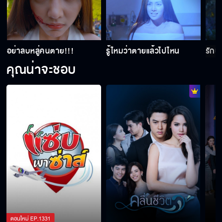
อย่าลบหลู่คนตาย!!!
รู้ไหมว่าตายแล้วไปไหน
รักผ
คุณน่าจะชอบ
ตอนใหม่
EP.
1331