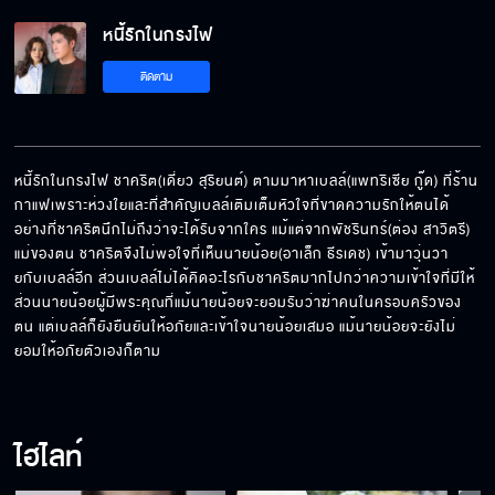
หนี้รักในกรงไฟ
อย่าแตะต้อง"เบลล์"ผมขอ
ติดตาม
ผมทำ"เหมยฮัว"ท้อง
หนี้รักในกรงไฟ ชาคริต(เดี่ยว สุริยนต์) ตามมาหาเบลล์(แพทริเซีย กู๊ด) ที่ร้าน
กาแฟเพราะห่วงใยและที่สำคัญเบลล์เติมเต็มหัวใจที่ขาดความรักให้ตนได้
อย่างที่ชาคริตนึกไม่ถึงว่าจะได้รับจากใคร แม้แต่จากพัชรินทร์(ต่อง สาวิตรี) 
คนอย่างแกเป็นพ่อใครไม่ได้ทั้งนั้น !!!!
แม่ของตน ชาคริตจึงไม่พอใจที่เห็นนายน้อย(อาเล็ก ธีรเดช) เข้ามาวุ่นวา
ยกับเบลล์อีก ส่วนเบลล์ไม่ได้คิดอะไรกับชาคริตมากไปกว่าความเข้าใจที่มีให้ 
ส่วนนายน้อยผู้มีพระคุณที่แม้นายน้อยจะยอมรับว่าฆ่าคนในครอบครัวของ
ตน แต่เบลล์ก็ยังยืนยันให้อภัยและเข้าใจนายน้อยเสมอ แม้นายน้อยจะยังไม่
ยอมให้อภัยตัวเองก็ตาม
เกลียดตัวเองที่คิดผิด
ไฮไลท์
ความจริงที่อยากรู้