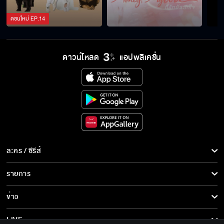
ตอนใหม่
EP.
14
แกต้องทำหน้าที่นายใหญ่มิราเคิล
ดาวน์โหลด
แอปพลิเคชั่น
แค่จะทำวันนี้ให้ดีที่สุด
เรายังเป็นแฟนกันอยู่ใช่ไหม
ละคร / ซีรีส์
มือฉันต้องเปื้อนเลือดก็เพราะแก
ละคร/ซีรีส์
รายการ
ซีรีส์นานาชาติ
รายการทั้งหมด
ข่าว
คนอย่างเธอจะมาเข้าใจอะไรฉัน
การ์ตูน & เกม
ข่าวทั้งหมด
LIVE