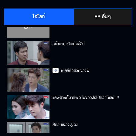
ไฮไลท์
EP อื่นๆ
ป้อนฉันหน่อยสิ
อย่ามายุ่งกับเบลล์อีก
เบลล์คือชีวิตของพี่
แค่พี่ชายก็มากพอ ไม่ขออะไรไปกว่านี้เลย !!!
สักวันเธอจะรู้เอง