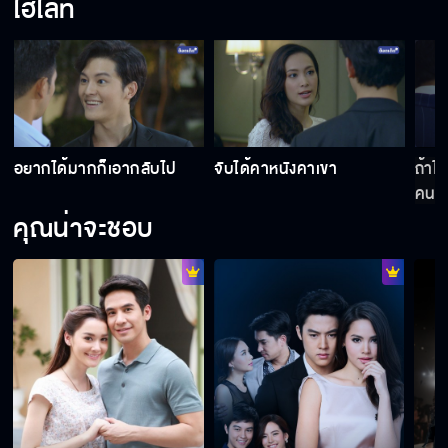
ไฮไลท์
การเป็นเพื่อนกับแฟนเก่า เป็นความคิดที่โง่มาก
เข้ามาในห้อง หัดเคาะประตูบ้าง
อยากได้มากก็เอากลับไป
จับได้คาหนังคาเขา
ถ้าไ
คนต่
คุณน่าจะชอบ
ตุ้มอยากเป็นเหมือนคู่รักคู่อื่น
คลิปหลุดเมื่อไหร่เตรียมตกงานได้เลย
เลือกที่จะเป็นคนอื่นเองมากกว่า