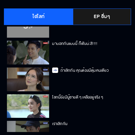
ไฮไลท์
EP อื่นๆ
"กิ๊ฟ"ต้องการแยกอยู่กับ"โจ้"
มาบอกกันแบบนี้ ก็ฟินน่ะสิ !!!
ถ้าเลิกกัน คุณต้องมีตุ้มคนเดียว
โลกนี้ยังมีผู้ชายดี ๆ เหลืออยู่จริง ๆ
เราเลิกกัน