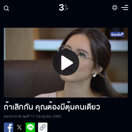
โชคชะตาทำให้เราต้องมาเป็นญาติกัน
แต่งงานกับพี่นะ
Play
มึงมาใส่เดี่ยวกับกูไหม
Video
พ่อกำลังเห็นกงจักรเป็นดอกบัว
ถ้าเลิกกัน คุณต้องมีตุ้มคนเดียว
ออกอากาศ พุธที่ 17 กรกฎาคม 2562
กินยาคุมด้วย ฉันเกลียดเด็ก