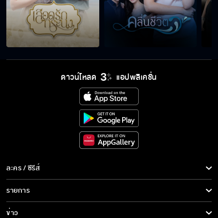
อยากมีชีวิตเป็นของตัวเองบ้าง
จะไม่ทำให้เสียใจอีก
ดาวน์โหลด
แอปพลิเคชั่น
ผมปลดคุณได้เหมือนกัน
มีเงินเข้ามาความรักก็ไม่มีค่าเลย
ละคร / ซีรีส์
ละคร/ซีรีส์
รายการ
แนะนำเหยื่อรายใหม่ให้รู้จักหน่อย
ซีรีส์นานาชาติ
รายการทั้งหมด
ข่าว