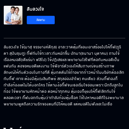
ลับลวงใจ
ไม่หลงตัวเองไปหน่อยเหรอ
ติดตาม
อย่าให้พี่รอนานนะ
ลับลวงใจ โจ้(มาสุ จรรยางค์ดีกุล) อาละวาดตุ้มที่แอบเอาสร้อยไปให้กิ๊ฟ(ภูริ
ตา สุปินชุมภู) กิ๊ฟกับโจ้ทะเลาะกันหนักขึ้น ปัทมา(ชนานา นุตาคม) ถามโจ้
เรื่องหมอดี(เดียร์น่า ฟลีโป) โจ้ปฏิเสธและพยายามใส่ไฟที่ต่อกับหมอดีเป็น
ร้อยเล่ห์ลีลาโจ้ โจ้สายหว่าน(เสน่ห์)
แฟนกัน ต่อขอหมอดีแต่งงาน โจ้พีอาร์ตัวเองให้สัมภาษณ์จนสร้างภาพ
ลักษณ์ให้กับตัวเองในทางที่ดี ตุ้มกดดันโจ้ถ้าอยากก้าวหน้าในบริษัทต้องเลิก
กับกิ๊ฟ เขาจะต้องมีตุ้ม(นลินทิพย์ สกุลอ่องอำไพ) คนเดียว ส่วนกิ๊ฟเองก็
กำลังท้องแต่ไม่ได้บอกใคร โจ้ตามง้อกิ๊ฟจนเธอเริ่มใจอ่อนเพราะนึกถึงลูกใน
ท้อง โจ้พยายามหักหน้าต่อ ต่อหน้าทุกคน ตุ้มเองก็ยุยงให้กิ๊ฟเลิกกับโจ้
ปั่นนี้เพื่อ...เธอ
ตลอดเวลา กิ๊ฟบอกกับตุ้มว่ากำลังท้องตุ้มช็อค โจ้ไปหาหมอดีที่โรงพยาบาล
พยายามพูดถึงความรักของตนที่มีให้หมอดี แต่หมอดีไม่ฟังและไม่เชื่อ
คุณเห็นฉันโง่มากรึไง