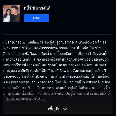
หนี้รักในกรงไฟ
ติดตาม
หนี้รักในกรงไฟ เบลล์(แพทริเซีย กู๊ด) รู้ว่ามิราเคิลและนายน้อย(อาเล็ก ธีร
เดช) น่าจะเกี่ยวข้องกับคดีการตายของครอบครัวตนในอดีต ก็พยายาม
สืบหาว่าความจริงคืออะไรกันแน่ นายน้อยเครียดมากที่เบลล์กำลังจะขุดคุ้ย
หาความจริงในอดีตและความจริงนี้อาจทำให้ความทรงจำของเบลล์กลับมา 
และเบลล์ก็จะจำได้ว่าตนเป็นคนฆ่าคนในครอบครัวของเธอในวันนั้น พัชริ
นทร์(ต่อง สาวิตรี) กดดันให้นิค รีฟส์(บี๋ ธีรพงศ์) จัดการมาร์ค(อาเล็ก) ที่
ปล่อยคนบงการฆ่าเจ้าสัวหยาง(เกม ศานติ) ให้ลอยนวล แต่มาร์คกลับชี้แจง
ต่อหน้าทุกคนว่าคนร้ายตัวจริงอาจเป็นคนในมิราเคิลก็ได้ พัชรินทร์หาเรื่อง
มาร์คไม่เลิก แถมยังเอาเรื่องการตายของเปมิกา(โซบี โชติรส / แม่มาร์ค) ขึ้น
มาพูดจนนิคต้องประกาศว่ายังไงมาร์คก็จะเป็นผู้นำคนต่อไปของมิราเคิลไม่
เปลี่ยนแปลง ชาคริต(เดี่ยว 
... 
เพิ่มเติม 