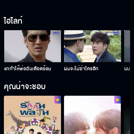
ไฮไลท์
แกทำให้พ่อฉันเดือดร้อน
ผมจะไม่ฆ่าใครอีก
ผมไม
คุณน่าจะชอบ