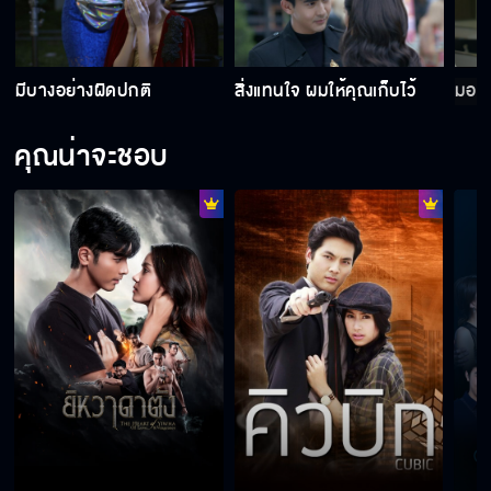
ตัวแทนดวงจิตของเทียนคำ
มีบางอย่างผิดปกติ
สิ่งแทนใจ ผมให้คุณเก็บไว้
มอง
คุณน่าจะชอบ
ไม่ได้มีฉันคนเดียวที่เกลียดมัน
พูดจาให้มันดี ๆ หน่อยสิ
เป็นเวลาที่จะเอาคืน
พวกมนุษย์ป้าเหมือนกันหมด