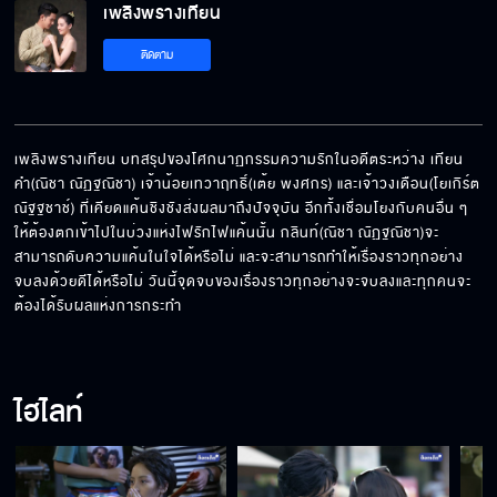
เพลิงพรางเทียน
ติดตาม
ถ้าเอ็งไม่ใช่"เทียนคำ" เอ็งก็อย่าอยู่เลย
เพลิงพรางเทียน บทสรุปของโศกนาฏกรรมความรักในอดีตระหว่าง เทียน
อี"เทียนคำ"กูจะจองล้างจองผลาญมึง
คำ(ณิชา ณัฏฐณิชา) เจ้าน้อยเทวาฤทธิ์(เต้ย พงศกร) และเจ้าวงเดือน(โยเกิร์ต 
ณัฐฐชาช์) ที่เคียดแค้นชิงชังส่งผลมาถึงปัจจุบัน อีกทั้งเชื่อมโยงกับคนอื่น ๆ 
ให้ต้องตกเข้าไปในบ่วงแห่งไฟรักไฟแค้นนั้น กลินท์(ณิชา ณัฏฐณิชา)จะ
สามารถดับความแค้นในใจได้หรือไม่ และจะสามารถทำให้เรื่องราวทุกอย่าง
ต่อให้เจ้าแม่มาขว้างข้า ข้าก็ไม่เว้น
จบลงด้วยดีได้หรือไม่ วันนี้จุดจบของเรื่องราวทุกอย่างจะจบลงและทุกคนจะ
ต้องได้รับผลแห่งการกระทำ
สิ่งศักดิ์สิทธิ์ปกป้องลูกด้วย
ไฮไลท์
รู้แล้วใช่ไหมว่าเขาเลือกฉัน