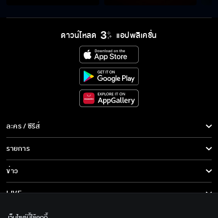
ข้าลูกผู้ชายพอแล้วท่านละ?
ดาวน์โหลด
แอปพลิเคชั่น
รู้จักไหมส้นเท้าเบอร์ "8"
คิดจะแย่งผัวฉันเหรอ
ละคร / ซีรีส์
ละคร/ซีรีส์
รายการ
ซีรีส์นานาชาติ
เข้ามาสิ ฉันตัวเปิดนะ
รายการทั้งหมด
ข่าว
การ์ตูน & เกม
ข่าวทั้งหมด
LIVE
แกงจืดมันคงจะสู้แกงกะหรี่ไม่ได้
รายการข่าว
ทีวีออนไลน์
เกี่ยวกับเรา
เว็บไซต์นี้ใช้คุกกี้