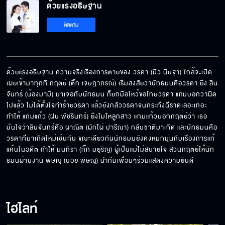
ด้วยแรงอธิษฐาน
จะลองดีกับฉันใช่ไหม
ติดตาม
สำเนียงส่อภาษา กิริยาส่อสกุล
ด้วยแรงอธิษฐาน ความจริงเรื่องการตายของ วรดา (มิว นิษฐา) ใกล้จะเปิด
เผยเข้ามาทุกที กฤตย์ (ติ๊ก เจษฎาภรณ์) เริ่มสงสัยว่านัทธมนคือวรดา ยิ่ง ลิน
จันทร์ (น้องมามิ) มาเจอกับนัทธมน ก็ยกมือไหว้ขอโทษวรดา แถมบอกว่าผิด
ภาพเก่ายังชัดเจน
ไปแล้ว ไม่ได้ตั้งใจทำร้ายวรดา แล้วยังกลัววรดาจนกระทั่งฉี่ราดเลอะเทอะ 
ทำให้ แกมแก้ว (ฝน พัชรินทร์) ยิ่งโมโหลูกสาว แกมแก้วบอกกฤตย์ว่า เธอ
มั่นใจว่าลินจันทร์คือ ผาณิต (ผักไผ่ ปารีณา) กลับชาติมาเกิด และนัทธมนคือ
วรดาที่มาเกิดใหม่เช่นกัน ขณะเดียวกันนัทธมนยังคงหมกมุ่นกับเรื่องการแก้
เราหาผู้ใหญ่มาสู่ขอเธอได้แล้วนะ
แค้นในอดีต ทำให้ มนทิรา (กิ๊ก มยุริญ) ผู้เป็นแม่ไม่สบายใจ ส่วนกฤตย์ให้นัท
ธมนผ่านงาน พิษณุ (บอย พิษณุ) นำทีมเพื่อนๆร่วมแสดงความยินดี
ช่วยถ่ายรูปให้ฉันหน่อยได้ไหม
ไฮไลท์