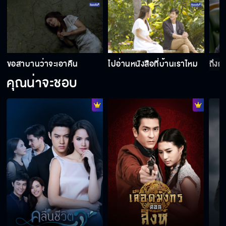
เธอคนนี้คือ... วรดา ?
อย่าคิดว่าไม่รู้...นังโง่!!!
ขอสาบานว่าจะเอาคืน
ไปอ่านหนังสือที่บ้านเราไหม
ถึงก
คุณน่าจะชอบ
แค่คุณชอบผมก็ดีใจ
คุณคิดว่าฉันหมายถึงใคร
ความจริงเป็นสิ่งไม่ตาย