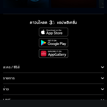
เขาคงไม่ว่าอะไรหรอก
ดาวน์โหลด
แอปพลิเคชั่น
จะล้างแค้นเพื่ออะไร
มันต้องเป็นปีศาจแน่ ๆ
ละคร / ซีรีส์
มันเป็นหน้าที่ค่ะ
ละคร/ซีรีส์
รายการ
ซีรีส์นานาชาติ
รายการทั้งหมด
ข่าว
แอบมองเธออยู่นะจ๊ะ
การ์ตูน & เกม
ข่าวทั้งหมด
LIVE
รายการข่าว