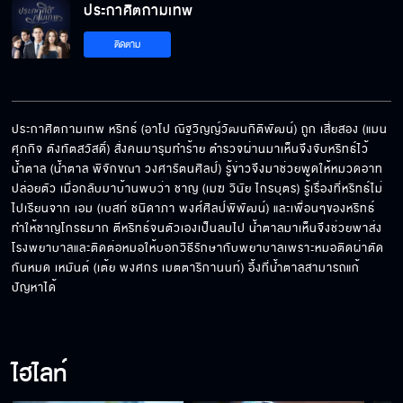
ประกาศิตกามเทพ
สุดท้ายก็อยู่คนเดียว
ติดตาม
ดูแลตัวเองด้วยนะครับ
ประกาศิตกามเทพ หริทธ์ (อาโป ณิฐวิญญ์วัฒนกิติพัฒน์) ถูก เสี่ยสอง (แมน 
ศุภกิจ ตังทัตสวัสดิ์) สั่งคนมารุมทำร้าย ตำรวจผ่านมาเห็นจึงจับหริทธ์ไว้ 
น้ำตาล (น้ำตาล พิจักขณา วงศารัตนศิลป์) รู้ข่าวจึงมาช่วยพูดให้หมวดอาท
อากาศมันร้อน
ปล่อยตัว เมื่อกลับมาบ้านพบว่า ชาญ (เมฆ วินัย ไกรบุตร) รู้เรื่องที่หริทธ์ไม่
ไปเรียนจาก เอม (เบสท์ ชนิดาภา พงศ์ศิลป์พิพัฒน์) และเพื่อนๆของหริทธ์ 
ทำให้ชาญโกรธมาก ตีหริทธ์จนตัวเองเป็นลมไป น้ำตาลมาเห็นจึงช่วยพาส่ง
โรงพยาบาลและติดต่อหมอให้บอกวิธีรักษากับพยาบาลเพราะหมอติดผ่าตัด
กันหมด เหมันต์ (เต้ย พงศกร เมตตาริกานนท์) อึ้งที่น้ำตาลสามารถแก้
ผมจะปกป้องคุณเอง
ปัญหาได้
ลูกชายอยู่ที่ไหน?
ไฮไลท์