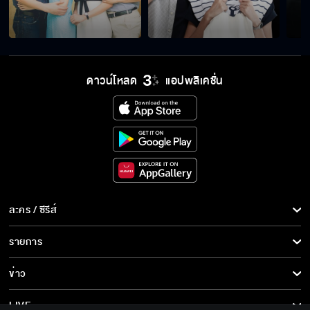
ดาวน์โหลด
แอปพลิเคชั่น
ละคร / ซีรีส์
ละคร/ซีรีส์
รายการ
ซีรีส์นานาชาติ
รายการทั้งหมด
ข่าว
การ์ตูน & เกม
ข่าวทั้งหมด
LIVE