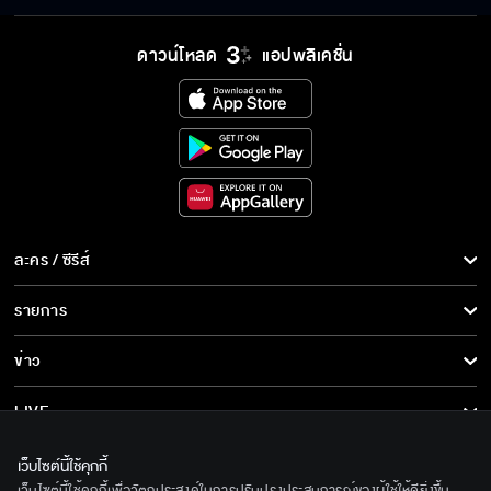
ดาวน์โหลด
แอปพลิเคชั่น
ละคร / ซีรีส์
ละคร/ซีรีส์
รายการ
ซีรีส์นานาชาติ
รายการทั้งหมด
ข่าว
การ์ตูน & เกม
ข่าวทั้งหมด
LIVE
รายการข่าว
ทีวีออนไลน์
เกี่ยวกับเรา
เว็บไซต์นี้ใช้คุกกี้
ข่าวประชาสัมพันธ์
เว็บไซต์นี้ใช้คุกกี้เพื่อวัตถุประสงค์ในการปรับปรุงประสบการณ์ของผู้ใช้ให้ดียิ่งขึ้น