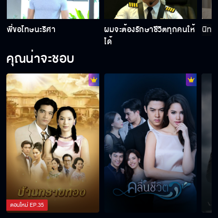
พี่ขอโทษนะริศา
ผมจะต้องรักษาชีวิตทุกคนให้
นิทา
กอดผู้หญิงแบบนี้มันใช้ไม่ได้
ได้
คุณน่าจะชอบ
เกย์ตรงไหนเหรอคะ แมน ๆ ทั้งนั้น
นิทานอะไรฟังแล้วหิว
ผมจะต้องรักษาชีวิตทุกคนให้ได้
ตอนใหม่
EP.
35
พี่ขอโทษนะริศา