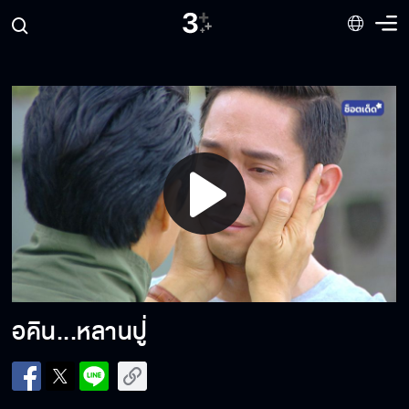
Play
Video
อคิน...หลานปู่