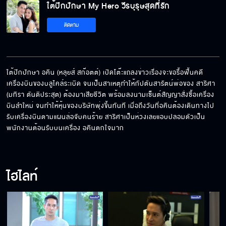
ใต้ปีกปักษา My Hero วีรบุรุษสุดที่รัก
ติดตาม
กูจะฆ่ามึง
ใต้ปีกปักษา อคิน (หลุยส์ สก๊อตต์) เปิดโต๊ะแถลงข่าวเรื่องจะขอรื้อฟื้นคดี
เครื่องบินของบลูไคล์ระเบิด จนเป็นสาเหตุทำให้กัปตันสารัตน์พ่อของ สาริศา 
ผิดที่มีย่าเห็นแก่ตัว
(มทิรา ตันติประสุต) ต้องมาเสียชีวิต พร้อมลงนามเซ็นต์สัญญาสั่งซื้อเครื่อง
บินลำใหม่ จนทำให้หุ้นของบริษัทพุ่งขึ้นทันที เมื่อถึงวันที่อคินต้องเดินทางไป
รับเครื่องบินตามแผนล่อจับคนร้าย สาริศาเป็นห่วงเลยแอบปลอมตัวเป็น
พนักงานต้อนรับบนเครื่อง อคินตกใจมาก
ช่วยด้วยความน่ารักเข้าตา
ไฮไลท์
ทำหน้าให้มันน่ากลัวหน่อยสิ
เชื่อใจพี่ไหม