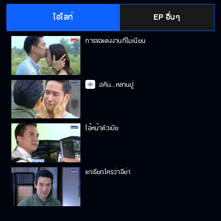
ไฮไลท์
EP อื่นๆ
การขอแต่งงานที่ไม่เนียน
อคิน...หลานปู่
ไอ้หน้าตัวเมีย
แกเรียกใครว่าอีย่า
รับรักพี่ไหม