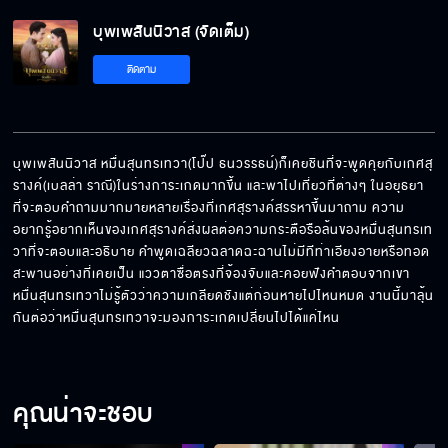
บุพเพสันนิวาส (จัดเต็ม)
ติดตาม
บุพเพสันนิวาส หมื่นสุนทรเทวา(โป๊ป ธนวรรธน์)ก็เคยชินที่จะพูดคุยกับเกศสุ
รางค์(เบลล่า ราณี)ในร่างการะเกดมากขึ้น และพาไปเที่ยวที่ต่างๆ ในอยุธยา 
ที่จะตอบคำถามมากมายหลายเรื่องที่เกศสุรางค์สรรหาขึ้นมาถาม ความ
อยากรู้อยากเห็นของเกศสุรางค์ส่งผลต่อความกระตือรือล้นของหมื่นสุนทรเท
วาที่จะตอบและอธิบาย คำพูดเฉลียวฉลาดฉะฉานไม่มีทีท่าเอียงอายหรือทอด
สะพานอย่างที่เคยเป็น แววตาซื่อตรงที่จ้องจับและคอยฟังคำตอบจากเขา 
หมื่นสุนทรเทวาไม่รู้ตัวว่าความเกลียดชังแต่ก่อนหายไปไหนหมด งานนี้มาลุ้น
กันต่อว่าหมื่นสุนทรเทวาจะมองการะเกดเปลี่ยนไปได้แค่ไหน
คุณน่าจะชอบ