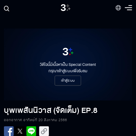
วิดีโอนี้มีเนื้อหาเป็น Special Content
กรุณาเข้าสู่ระบบเพื่อรับชม
เข้าสู่ระบบ
บุพเพสันนิวาส (จัดเต็ม)
EP.8
ออกอากาศ อาทิตย์ที่ 20 สิงหาคม 2566