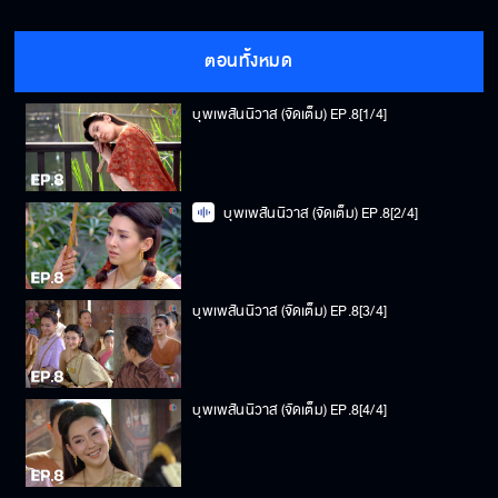
ตอนทั้งหมด
บุพเพสันนิวาส (จัดเต็ม) EP.8[1/4]
บุพเพสันนิวาส (จัดเต็ม) EP.8[2/4]
บุพเพสันนิวาส (จัดเต็ม) EP.8[3/4]
บุพเพสันนิวาส (จัดเต็ม) EP.8[4/4]