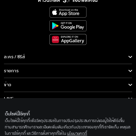
ดาวน์โหลด
แอปพลิเคชั่น
ละคร / ซีรีส์
ละคร/ซีรีส์
รายการ
ซีรีส์นานาชาติ
รายการทั้งหมด
ข่าว
การ์ตูน & เกม
ข่าวทั้งหมด
LIVE
รายการข่าว
ทีวีออนไลน์
เกี่ยวกับเรา
เว็บไซต์นี้ใช้คุกกี้
ข่าวประชาสัมพันธ์
เว็บไซต์นี้ใช้คุกกี้เพื่อวัตถุประสงค์ในการปรับปรุงประสบการณ์ของผู้ใช้ให้ดียิ่งขึ้น
BEC World
ติดตามเราได้ที่
ท่านสามารถศึกษารายละเอียดเพิ่มเติมเกี่ยวกับประเภทของคุกกี้ที่เราจัดเก็บ เหตุผล
ในการใช้คุกกี้ และวิธีการตั้งค่าคุกกี้ได้ใน
นโยบายคุกกี้
รู้จักเรา