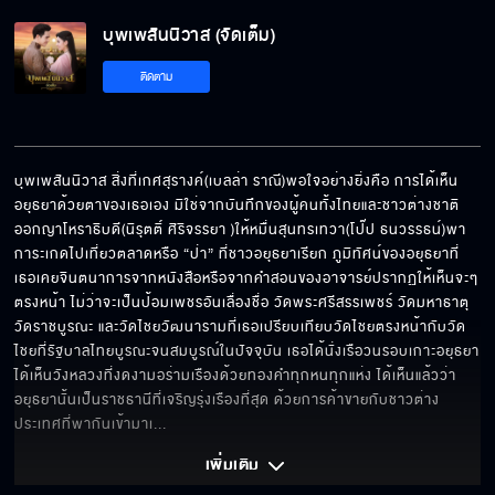
บุพเพสันนิวาส (จัดเต็ม)
ติดตาม
บุพเพสันนิวาส สิ่งที่เกศสุรางค์(เบลล่า ราณี)พอใจอย่างยิ่งคือ การได้เห็น
อยุธยาด้วยตาของเธอเอง มิใช่จากบันทึกของผู้คนทั้งไทยและชาวต่างชาติ 
ออกญาโหราธิบดี(นิรุตติ์ ศิริจรรยา )ให้หมื่นสุนทรเทวา(โป๊ป ธนวรรธน์)พา
การะเกดไปเที่ยวตลาดหรือ “ป่า” ที่ชาวอยุธยาเรียก ภูมิทัศน์ของอยุธยาที่
เธอเคยจินตนาการจากหนังสือหรือจากคำสอนของอาจารย์ปรากฏให้เห็นจะๆ
ตรงหน้า ไม่ว่าจะเป็นป้อมเพชรอันเลื่องชื่อ วัดพระศรีสรรเพชร์ วัดมหาธาตุ 
วัดราชบูรณะ และวัดไชยวัฒนารามที่เธอเปรียบเทียบวัดไชยตรงหน้ากับวัด
ไชยที่รัฐบาลไทยบูรณะจนสมบูรณ์ในปัจจุบัน เธอได้นั่งเรือวนรอบเกาะอยุธยา 
ได้เห็นวังหลวงที่งดงามอร่ามเรืองด้วยทองคำทุกหนทุกแห่ง ได้เห็นแล้วว่า
อยุธยานั้นเป็นราชธานีที่เจริญรุ่งเรืองที่สุด ด้วยการค้าขายกับชาวต่าง
ประเทศที่พากันเข้ามาเ
... 
เพิ่มเติม 