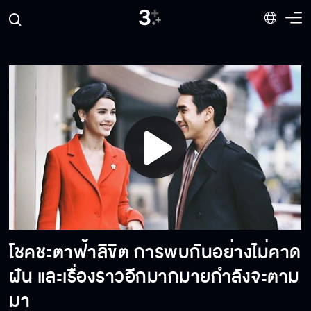
แค่สอนยิงธนูจริงๆ นะ
คุณต้องทำตัวเป็นคนธรรมดา
Play
โมโหหิว
Video
คุณคิดได้แค่นี้เหรอ
โชคชะตาฟ้าลิขิต การพบกันอย่างไม่คาด
ฝัน และเรื่องราวอีกมากมายกำลังจะตาม
มีคนอื่นที่เหมาะสมทำหน้าที่รัชทายาทมากกว่า
มา