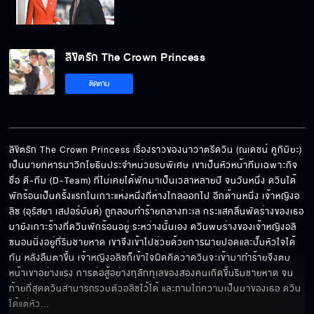
ลิขิตรัก The Crown Princess
ติดตาม
ลิขิตรัก The Crown Princess เรื่องราวของนาวาตรีดวิน (ณเดชน์ คูกิมิยะ) 
เป็นนายทหารนาวิกโยธินประจำหน่วยรบพิเศษ เขาเป็นหัวหน้าทีมเฉพาะกิจ
ชื่อ ดี-ทีม (D-Team) ที่ไม่เคยได้พักมาเป็นเวลาหลายปี จนวันหนึ่ง ดวินได้
พักร้อนเป็นครั้งแรกในเกาะแห่งหนึ่งที่ห่างไกลออกไป อีกด้านหนึ่ง เจ้าหญิงอ
ลิซ (อุรัสยา เสปอร์บันด์) ถูกลอบทำร้ายกลางทะเล กระแสคลื่นพัดร่างของเธอ
มายังเกาะร้างที่ดวินพักร้อนอยู่ ระหว่างนั้นเอง ดวินพบร่างของเจ้าหญิงอลิ
ซนอนนิ่งอยู่ที่ริมชายหาด เขาจึงเข้าไปช่วยด้วยการผายปอดและปั๊มหัวใจได้
ทัน หลังลืมตาขึ้น เจ้าหญิงอลิซก็เข้าใจผิดคิดว่าดวินจะเข้ามาทำร้ายจึงตบ
หน้าเขาอย่างแรง การต่อสู้อย่างทุลักทุเลของสองคนเกิดขึ้นริมชายหาด จน
ท้ายที่สุดดวินสามารถรวบตัวอลิซไว้ได้ และถามไถ่ความเป็นมาของเธอ ดวิน
ได้แต่หัว
... 