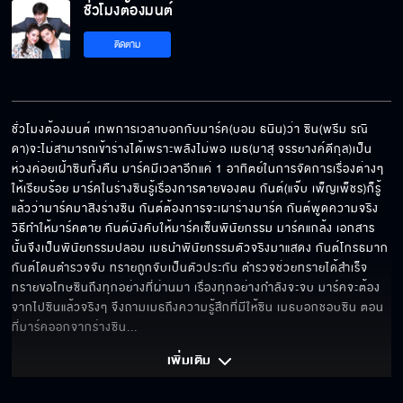
ชั่วโมงต้องมนต์
ติดตาม
ชั่วโมงต้องมนต์ EP.14[6/10]
ชั่วโมงต้องมนต์ เทพการเวลาบอกกับมาร์ค(บอม ธนิน)ว่า ซิน(พรีม รณิ
ดา)จะไม่สามารถเข้าร่างได้เพราะพลังไม่พอ เมธ(มาสุ จรรยางค์ดีกุล)เป็น
ชั่วโมงต้องมนต์ EP.14[7/10]
ห่วงค่อยเฝ้าซินทั้งคืน มาร์คมีเวลาอีกแค่ 1 อาทิตย์ในการจัดการเรื่องต่างๆ 
ให้เรียบร้อย มาร์คในร่างซินรู้เรื่องการตายของตน กันต์(แจ๊บ เพ็ญเพ็ชร)ก็รู้
แล้วว่ามาร์คมาสิงร่างซิน กันต์ต้องการจะเผาร่างมาร์ค กันต์พูดความจริง
วิธีทำให้มาร์คตาย กันต์บังคับให้มาร์คเซ็นพินัยกรรม มาร์คแกล้ง เอกสาร
ชั่วโมงต้องมนต์ EP.14[8/10]
นั้นจึงเป็นพินัยกรรมปลอม เมธนำพินัยกรรมตัวจริงมาแสดง กันต์โกรธมาก 
กันต์โดนตำรวจจับ ทรายถูกจับเป็นตัวประกัน ตำรวจช่วยทรายได้สำเร็จ 
ทรายขอโทษซินถึงทุกอย่างที่ผ่านมา เรื่องทุกอย่างกำลังจะจบ มาร์คจะต้อง
จากไปซินแล้วจริงๆ จึงถามเมธถึงความรู้สึกที่มีให้ซิน เมธบอกชอบซิน ตอน
ชั่วโมงต้องมนต์ EP.14[9/10]
ที่มาร์คออกจากร่างซิน
... 
เพิ่มเติม 
ชั่วโมงต้องมนต์ EP.14[10/10]