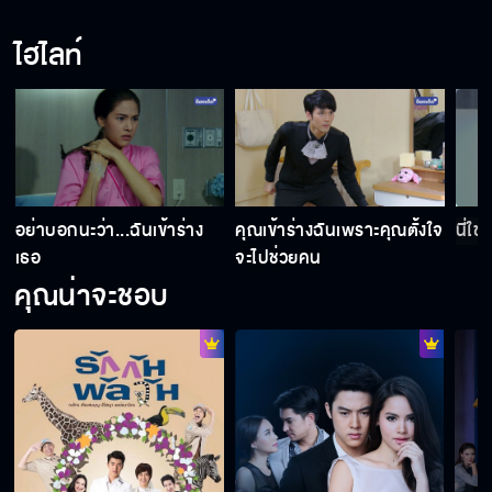
ไฮไลท์
อย่าบอกนะว่า...ฉันเข้าร่าง
คุณเข้าร่างฉันเพราะคุณตั้งใจ
นี่ใ
เธอ
จะไปช่วยคน
คุณน่าจะชอบ