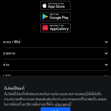
ละคร / ซีรีส์
ละคร/ซีรีส์
รายการ
ซีรีส์นานาชาติ
รายการทั้งหมด
ข่าว
การ์ตูน & เกม
ข่าวทั้งหมด
LIVE
รายการข่าว
ทีวีออนไลน์
เกี่ยวกับเรา
เว็บไซต์นี้ใช้คุกกี้
ข่าวประชาสัมพันธ์
เว็บไซต์นี้ใช้คุกกี้เพื่อวัตถุประสงค์ในการปรับปรุงประสบการณ์ของผู้ใช้ให้ดียิ่งขึ้น
BEC World
ติดตามเราได้ที่
ท่านสามารถศึกษารายละเอียดเพิ่มเติมเกี่ยวกับประเภทของคุกกี้ที่เราจัดเก็บ เหตุผล
ในการใช้คุกกี้ และวิธีการตั้งค่าคุกกี้ได้ใน
นโยบายคุกกี้
รู้จักเรา