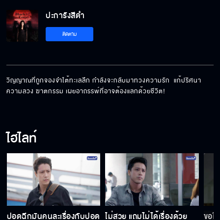
ปะการังสีดำ
ติดตาม
วิญญาณที่ถูกจองจำใต้ทะเลลึก กำลังจะกลับมาทวงความรัก  แก้ปริศนา
ความลวง ฆาตกรรม เผยอาถรรพ์ที่อาจต้องแลกด้วยชีวิต!
ไฮไลท์
ปอดฉีกมันคนละเรื่องกับปอด
ไม่สวย แถมไม่ได้เรื่องด้วย
ขอให