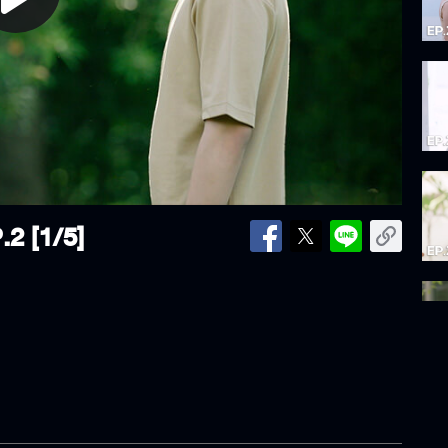
lay
ideo
.2 [1/5]