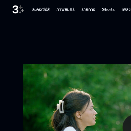
ละคร/ซีรีส์
ภาพยนตร์
รายการ
Shorts
เพลง