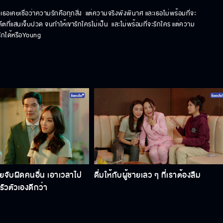
ม เธอเคยเชื่อว่าความรักคือทุกสิ่ง  แต่ความจริงพังพินาศ และเธอไม่พร้อมที่จะ
ีตที่แสนเจ็บปวด จนทำให้เขารักใครไม่เป็น  และไม่พร้อมที่จะรักใคร แต่ความ
รักได้หรือYoung
ยจับผิดคนอื่น เอาเวลาไป
ดื่มให้กับผู้ชายเลว ๆ ที่เราต้องลืม
วตัวเองดีกว่า