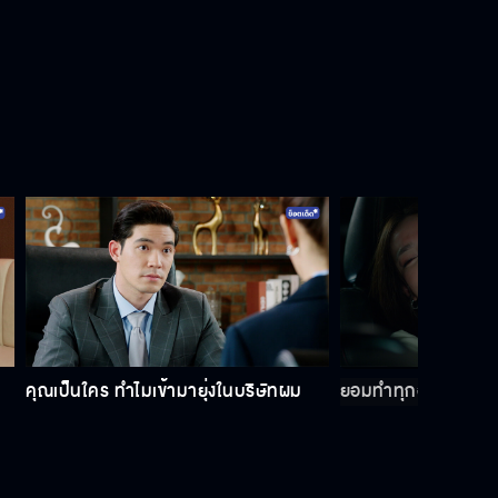
คุณเป็นใคร ทำไมเข้ามายุ่งในบริษัทผม
ยอมทำทุกอย่าง สุดท้า