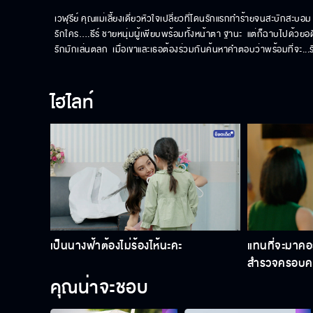
เวฬุรีย์ คุณแม่เลี้ยงเดี่ยวหัวใจเปลี่ยวที่โดนรักแรกทำร้ายจนสะบักสะบอ
รักใคร….ธีร์ ชายหนุ่มผู้เพียบพร้อมทั้งหน้าตา ฐานะ  แต่ก็ฉาบไปด้วยอด
รักมักเล่นตลก  เมื่อเขาและเธอต้องร่วมกันค้นหาคำตอบว่าพร้อมที่จะ...
ไฮไลท์
เป็นนางฟ้าต้องไม่ร้องไห้นะคะ
แทนที่จะมาคอ
สำรวจครอบครั
คุณน่าจะชอบ