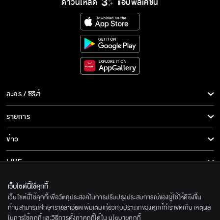
ดาวน์โหลด
แอปพลิเคชั่น
ละคร / ซีรีส์
ละคร/ซีรีส์
รายการ
ซีรีส์นานาชาติ
รายการทั้งหมด
ข่าว
การ์ตูน & เกม
ข่าวทั้งหมด
LIVE
รายการข่าว
ทีวีออนไลน์
เกี่ยวกับเรา
เว็บไซต์นี้ใช้คุกกี้
ข่าวประชาสัมพันธ์
เว็บไซต์นี้ใช้คุกกี้เพื่อวัตถุประสงค์ในการปรับปรุงประสบการณ์ของผู้ใช้ให้ดียิ่งขึ้น
BEC World
ติดตามเราได้ที่
ท่านสามารถศึกษารายละเอียดเพิ่มเติมเกี่ยวกับประเภทของคุกกี้ที่เราจัดเก็บ เหตุผล
ในการใช้คุกกี้ และวิธีการตั้งค่าคุกกี้ได้ใน
นโยบายคุกกี้
รู้จักเรา