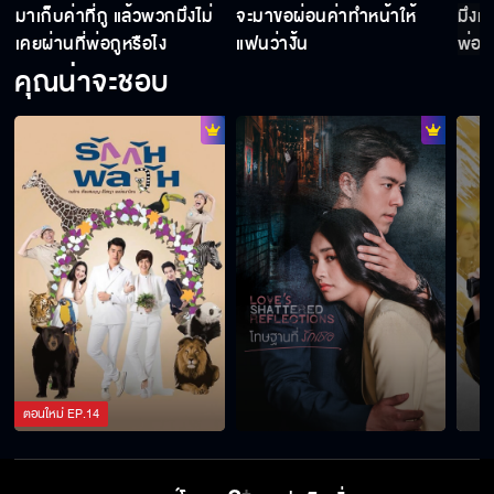
มาเก็บค่าที่กู แล้วพวกมึงไม่
จะมาขอผ่อนค่าทำหน้าให้
มึงห
เคยผ่านที่พ่อกูหรือไง
แฟนว่างั้น
พ่อกู
คุณน่าจะชอบ
ตอนใหม่
EP.
14