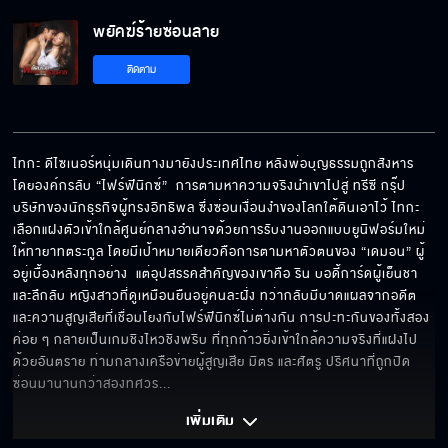
พยัคฆ์ร้ายซ่อนลาย
ติดตาม
ไทกะ ดีไซเนอร์หนุ่มเดินทางมายังประเทศไทย หลังพ่อบุญธรรมถูกสังหาร
โดยองค์กรลับ “ไฟร์ฟีนิกซ์”  การตามหาความจริงนำเขาไปสู่ ทรีซี กรุ๊ป 
บริษัทของนักธุรกิจผู้ทรงอิทธิพล ซึ่งซ่อนเงื่อนงำของโลกใต้ดินเอาไว้ ไทกะ
เลือกแฝงตัวเข้าใกล้ศูนย์กลางอำนาจด้วยการรับงานออกแบบยูนิฟอร์มใหม่
ให้ทายาทตระกูล โดยมีเป้าหมายเดียวคือการตามหาตัวตนของ “เดมอน” ผู้
อยู่เบื้องหลังทุกอย่าง  แต่อุปสรรคสำคัญของเขาคือ ริน บอดี้การ์ดผู้เย็นชา
และลึกลับ หญิงสาวที่ดูเหมือนยืนอยู่คนละฝั่ง ทว่ากลับมีบาดแผลจากอดีต
และความสูญเสียที่เชื่อมโยงกับไฟร์ฟีนิกซ์ไม่ต่างกัน การปะทะกันของทั้งสอง
ค่อย ๆ กลายเป็นเกมชิงไหวชิงพริบ ที่ทุกก้าวยิ่งเข้าใกล้ความจริงที่แฝงไป
ด้วยอันตราย ท่ามกลางเครือข่ายผู้สูญเสีย มิตร และศัตรู ปริศนาที่ถูกปิด
ซ่อนมานานกว่าสองทศวร
... 
เพิ่มเติม 