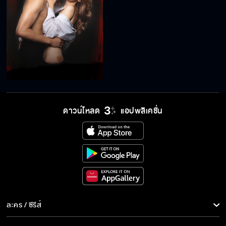
ดาวน์โหลด
แอปพลิเคชั่น
ละคร / ซีรีส์
ละคร/ซีรีส์