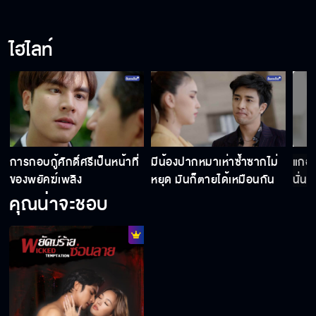
ไฮไลท์
การกอบกู้ศักดิ์ศรีเป็นหน้าที่
มีน้องปากหมาเห่าซ้ำซากไม่
แกอยา
ของพยัคฆ์เพลิง
หยุด มันก็ตายได้เหมือนกัน
นั่นฟ
คุณน่าจะชอบ