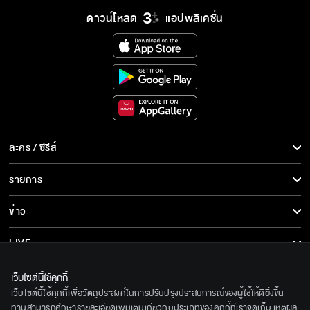
ดาวน์โหลด
แอปพลิเคชั่น
ละคร / ซีรีส์
ละคร/ซีรีส์
รายการ
ซีรีส์นานาชาติ
รายการทั้งหมด
ข่าว
การ์ตูน & เกม
ข่าวทั้งหมด
LIVE
รายการข่าว
ทีวีออนไลน์
เกี่ยวกับเรา
เว็บไซต์นี้ใช้คุกกี้
ข่าวประชาสัมพันธ์
เว็บไซต์นี้ใช้คุกกี้เพื่อวัตถุประสงค์ในการปรับปรุงประสบการณ์ของผู้ใช้ให้ดียิ่งขึ้น
BEC World
ติดตามเราได้ที่
ท่านสามารถศึกษารายละเอียดเพิ่มเติมเกี่ยวกับประเภทของคุกกี้ที่เราจัดเก็บ เหตุผล