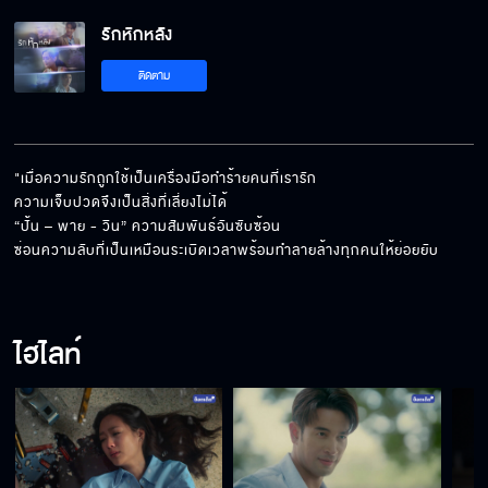
รักหักหลัง
หนูควรเป็นคนในครอบครัวป้านะ
ติดตาม
พี่ไม่อยากเสียเวลาแล้ว
"เมื่อความรักถูกใช้เป็นเครื่องมือทำร้ายคนที่เรารัก 

ความเจ็บปวดจึงเป็นสิ่งที่เลี่ยงไม่ได้ 

“ปั้น – พาย - วิน” ความสัมพันธ์อันซับซ้อน

พายเขาจะรอแกมั้ย
ซ่อนความลับที่เป็นเหมือนระเบิดเวลาพร้อมทำลายล้างทุกคนให้ย่อยยับ
ไฮไลท์
พี่ปั้นเขาจีบพายหรือเปล่า
ขอโอกาสจะได้ไหม