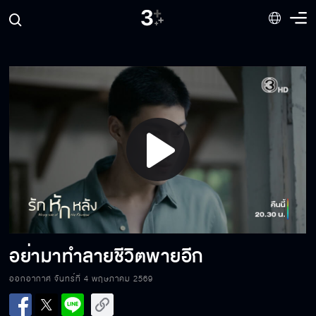
มึงอยากตายมากใช่มั้ย
ฉันโคตรเจ็บใจเลย
Play
ผมคือผู้ชายในรูป
Video
พี่คิดว่าพายมีคนอื่น
อย่ามาทำลายชีวิตพายอีก
ออกอากาศ จันทร์ที่ 4 พฤษภาคม 2569
ความอดทนในชีวิตคู่มีขีดจำกัด