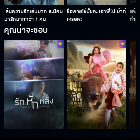
เส้นความรักเด่นมาก จะมีคน
ชื่อพายใช่มั้ยคะ เอาพี่ไปเม้าท์
แค่รู
เราจะอยู่ด้วยกันนาน ๆ นะ
มารักมากกว่า 1 คน
เหรอคะ
ทำคว
คุณน่าจะชอบ
ออกไปจากชีวิตลูกฉัน
รักหักหลัง เริ่ม 31 มีนาคม