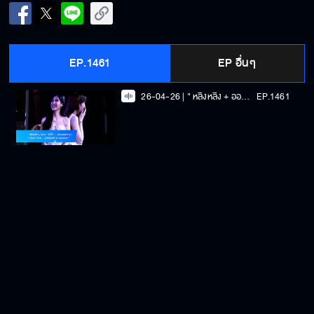
EP.1461
EP อื่นๆ
26-04-26 | " หลิงหลิง + ออม " ไม่กั๊ก... ตอบทุกคำถาม " Heart Talk : LINGORM x Kanchai "
EP.1461