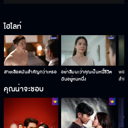
ไฮไลท์
สายเลือดมันสำคัญกว่าเหรอ
อย่าลืมนะว่าคุณเป็นหนี้ชีวิต
พอได
ฉันอยู่หนหนึ่ง
สำนึ
หน่อ
คุณน่าจะชอบ