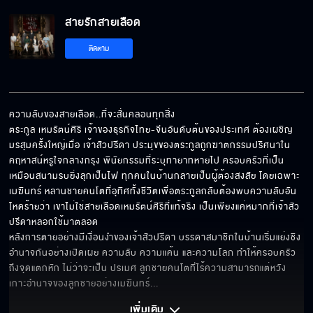
สายรักสายเลือด
ติดตาม
ความลับของสายเลือด..ที่จะสั่นคลอนทุกสิ่ง

ตระกูล เหมรัตน์ศิริ เจ้าของธุรกิจไทย-จีนอันดับต้นของประเทศ ต้องเผชิญ
มรสุมครั้งใหญ่เมื่อ เจ้าสัวปรีดา ประมุขของตระกูลถูกฆาตกรรมปริศนาใน
คฤหาสน์หรูใจกลางกรุง พินัยกรรมที่ระบุทายาทหายไป ครอบครัวที่เป็น
เหมือนสนามรบยิ่งลุกเป็นไฟ ทุกคนในบ้านกลายเป็นผู้ต้องสงสัย โดยเฉพาะ 
เมฆินทร์ หลานชายคนโตที่อุทิศทั้งชีวิตเพื่อตระกูลกลับต้องพบความลับอัน
โหดร้ายว่า เขาไม่ใช่สายเลือดเหมรัตน์ศิริที่แท้จริง เป็นเพียงแค่หมากที่เจ้าสัว
ปรีดาหลอกใช้มาตลอด 

หลังการตายอย่างมีเงื่อนงำของเจ้าสัวปรีดา บรรดาสมาชิกในบ้านเริ่มแย่งชิง
อำนาจกันอย่างเปิดเผย ความลับ ความแค้น และความโลภ ทำให้ครอบครัว
ถึงจุดแตกหัก ไม่ว่าจะเป็น ปรเมศ ลูกชายคนโตที่ไร้ความสามารถแต่หวัง
เกาะอำนาจของลูกชายอย่างเมฆินทร์
... 
เพิ่มเติม 