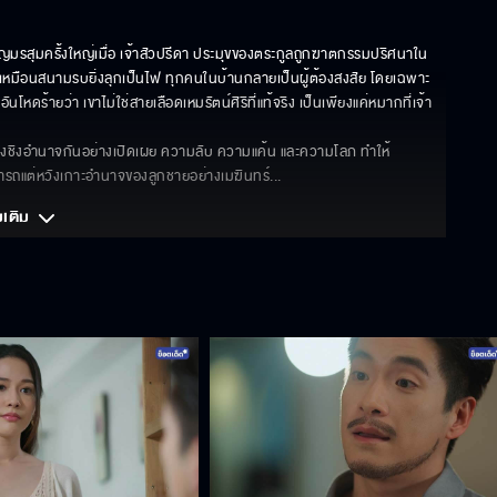
ชิญมรสุมครั้งใหญ่เมื่อ เจ้าสัวปรีดา ประมุขของตระกูลถูกฆาตกรรมปริศนาใน
เหมือนสนามรบยิ่งลุกเป็นไฟ ทุกคนในบ้านกลายเป็นผู้ต้องสงสัย โดยเฉพาะ 
หดร้ายว่า เขาไม่ใช่สายเลือดเหมรัตน์ศิริที่แท้จริง เป็นเพียงแค่หมากที่เจ้า
แย่งชิงอำนาจกันอย่างเปิดเผย ความลับ ความแค้น และความโลภ ทำให้
มารถแต่หวังเกาะอำนาจของลูกชายอย่างเมฆินทร์
... 
มเติม 