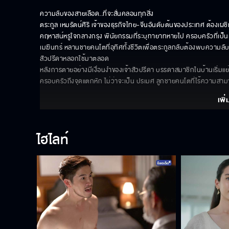
ความลับของสายเลือด..ที่จะสั่นคลอนทุกสิ่ง

ตระกูล เหมรัตน์ศิริ เจ้าของธุรกิจไทย-จีนอันดับต้นของประเทศ ต้องเผ
คฤหาสน์หรูใจกลางกรุง พินัยกรรมที่ระบุทายาทหายไป ครอบครัวที่เป็น
เมฆินทร์ หลานชายคนโตที่อุทิศทั้งชีวิตเพื่อตระกูลกลับต้องพบความลับอันโ
สัวปรีดาหลอกใช้มาตลอด 

หลังการตายอย่างมีเงื่อนงำของเจ้าสัวปรีดา บรรดาสมาชิกในบ้านเริ่ม
ครอบครัวถึงจุดแตกหัก ไม่ว่าจะเป็น ปรเมศ ลูกชายคนโตที่ไร้ความสา
เพิ่
ไฮไลท์