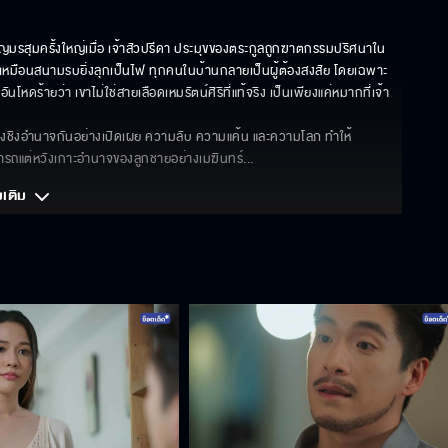
ชิญมรสุมครั้งใหญ่เมื่อ เจ้าสัวปรีดา ประมุขของตระกูลถูกฆาตกรรมปริศนาใน
เหมือนสนามรบยิ่งลุกเป็นไฟ ทุกคนในบ้านกลายเป็นผู้ต้องสงสัย โดยเฉพาะ 
หดร้ายว่า เขาไม่ใช่สายเลือดเหมรัตน์ศิริที่แท้จริง เป็นเพียงแค่หมากที่เจ้า
แย่งชิงอำนาจกันอย่างเปิดเผย ความลับ ความแค้น และความโลภ ทำให้
มารถแต่หวังเกาะอำนาจของลูกชายอย่างเมฆินทร์
... 
มเติม 