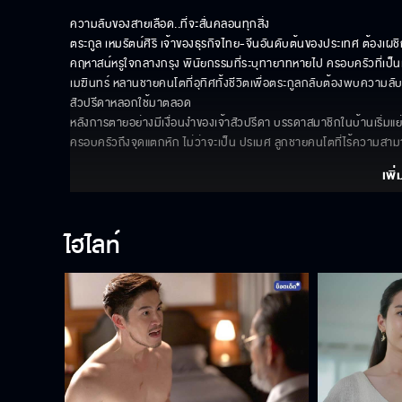
ความลับของสายเลือด..ที่จะสั่นคลอนทุกสิ่ง

ตระกูล เหมรัตน์ศิริ เจ้าของธุรกิจไทย-จีนอันดับต้นของประเทศ ต้องเผ
คฤหาสน์หรูใจกลางกรุง พินัยกรรมที่ระบุทายาทหายไป ครอบครัวที่เป็น
เมฆินทร์ หลานชายคนโตที่อุทิศทั้งชีวิตเพื่อตระกูลกลับต้องพบความลับอันโ
สัวปรีดาหลอกใช้มาตลอด 

หลังการตายอย่างมีเงื่อนงำของเจ้าสัวปรีดา บรรดาสมาชิกในบ้านเริ่ม
ครอบครัวถึงจุดแตกหัก ไม่ว่าจะเป็น ปรเมศ ลูกชายคนโตที่ไร้ความสา
เพิ่
ไฮไลท์