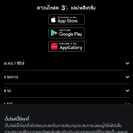
ดาวน์โหลด
แอปพลิเคชั่น
ละคร / ซีรีส์
ละคร/ซีรีส์
รายการ
ซีรีส์นานาชาติ
รายการทั้งหมด
ข่าว
การ์ตูน & เกม
ข่าวทั้งหมด
LIVE
รายการข่าว
ทีวีออนไลน์
เกี่ยวกับเรา
เว็บไซต์นี้ใช้คุกกี้
ข่าวประชาสัมพันธ์
เว็บไซต์นี้ใช้คุกกี้เพื่อวัตถุประสงค์ในการปรับปรุงประสบการณ์ของผู้ใช้ให้ดียิ่งขึ้น
BEC World
ติดตามเราได้ที่
ท่านสามารถศึกษารายละเอียดเพิ่มเติมเกี่ยวกับประเภทของคุกกี้ที่เราจัดเก็บ เหตุผล