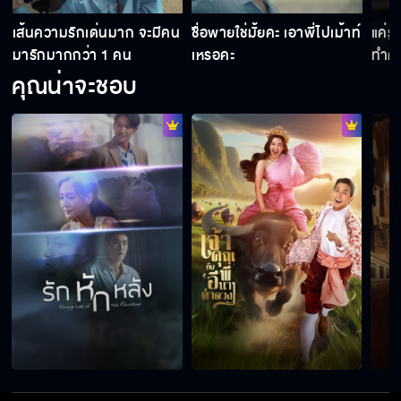
เส้นความรักเด่นมาก จะมีคน
ชื่อพายใช่มั้ยคะ เอาพี่ไปเม้าท์
แค่รู
มารักมากกว่า 1 คน
เหรอคะ
ทำคว
คุณน่าจะชอบ