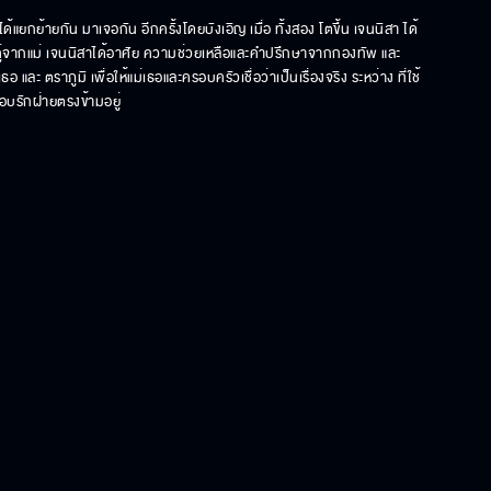
ได้แยกย้ายกัน มาเจอกัน อีกครั้งโดยบังเอิญ เมื่อ ทั้งสอง โตขึ้น เจนนิสา ได้
ับคู่จากแม่ เจนนิสาได้อาศัย ความช่วยเหลือและคำปรึกษาจากกองทัพ และ
ละ ตราภูมิ เพื่อให้แม่เธอและครอบครัวเชื่อว่าเป็นเรื่องจริง ระหว่าง ที่ใช้
แอบรักฝ่ายตรงข้ามอยู่