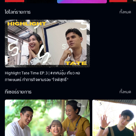
ไฮไลท์รายการ
ทั้งหมด
Highlight Tate Time EP.3 | #เทศน์อุ้ม เที่ยว หอ
ภาพยนตร์ ทำภารกิจตามรอย “ใจพิสุทธิ์“
ทีเซอร์รายการ
ทั้งหมด