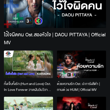
ไว้ใจผิดคน Ost.สองหัวใจ | DAOU PITTAYA | Official
MV
ทั้งเจ็บทั้งรัก (Hurt and Love) Ost.
ด้วยความรัก Ost. ปะการังสีดำ |
In Love Forever วาดฝันวันวิวาห์ |
กานต์ วง HUM | Official MV
Lingling Kwong x Orm
Kornnaphat | Official Karaoke