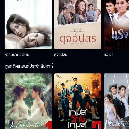
หวานรักต้องห้าม
ดุจอัปสร
แรงเงา
ดูสดติดเทรนด์ประจำสัปดาห์