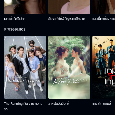
เมาแล้วรักรึเปล่า
ฉันจะทำให้พี่รัญจน์เกลียดแก
แผนนี้เราต้องช่ว
ละครออนแอร์
The Running เงิน งาน ความ
วาดฝันวันวิวาห์
เกมส์โกงเกมส์
รัก