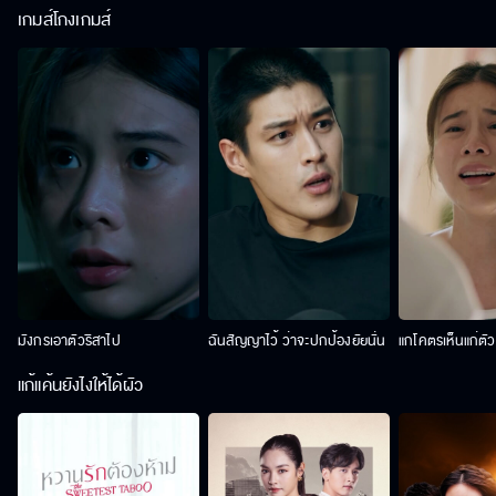
เกมส์โกงเกมส์
มังกรเอาตัวริสาไป
ฉันสัญญาไว้ ว่าจะปกป้องยัยนั่น
แกโคตรเห็นแก่ตั
แก้แค้นยังไงให้ได้ผัว