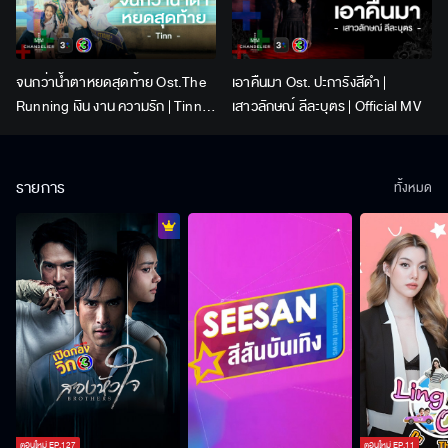
จนกว่าน้ำตาหยดสุดท้าย Ost.The
เอาคืนมา Ost. ปะการังสีดำ |
Running เงิน งาน ความรัก | Tinn |
เสาวลักษณ์ ลีละบุตร | Official MV
Official MV
รายการ
ทั้งหมด
ตอนใหม่
EP.
127
ตอนใหม่
EP.
11