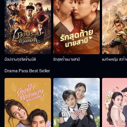
มือปราบทุจริตข้ามมิติ
รักสุดท้ายนายสามี
แม่ทัพหญิง สะท้
Drama Pass Best Seller