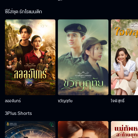
ซีรีส์ชุด รักโรแมนติก
ลออจันทร์
ขวัญฤทัย
ใจพิสุทธิ์
3Plus Shorts