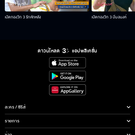
เปิดกองวิก 3 รักหักหลัง
เปิดกองวิก 3 ปิ่นอนงค์
ดาวน์โหลด
แอปพลิเคชั่น
ละคร / ซีรีส์
ละคร/ซีรีส์
รายการ
ซีรีส์นานาชาติ
รายการทั้งหมด
ข่าว