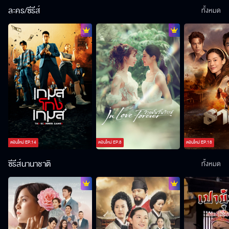
ละคร/ซีรีส์
ทั้งหมด
ตอนใหม่
EP.
14
ตอนใหม่
EP.
8
ตอนใหม่
EP.
18
ซีรีส์นานาชาติ
ทั้งหมด