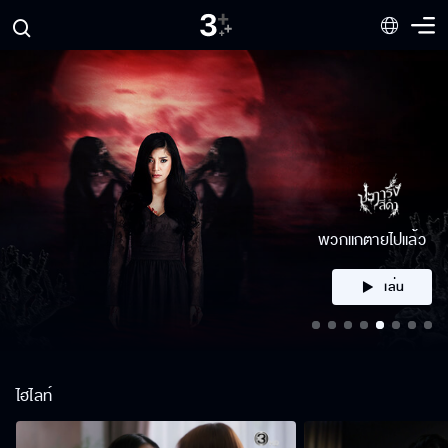
คลิก
ไฮไลท์