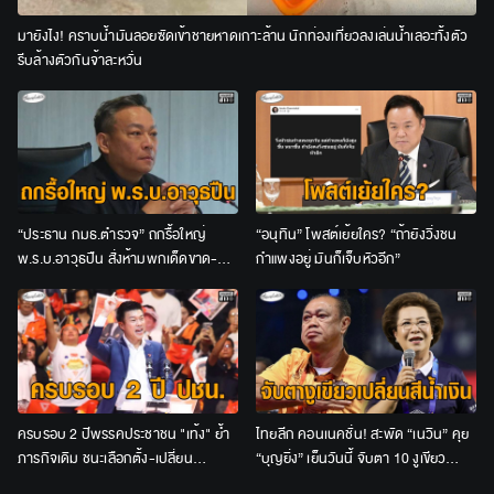
มายังไง! คราบน้ำมันลอยซัดเข้าชายหาดเกาะล้าน นักท่องเที่ยวลงเล่นน้ำเลอะทั้งตัว
รีบล้างตัวกันจ้าละหวั่น
“ประธาน กมธ.ตำรวจ” ถกรื้อใหญ่
“อนุทิน” โพสต์เย้ยใคร? “ถ้ายังวิ่งชน
พ.ร.บ.อาวุธปืน สั่งห้ามพกเด็ดขาด-
กำแพงอยู่ มันก็เจ็บหัวอีก”
เจ้าของปืนต้องร่วมรับโทษด้วย
ครบรอบ 2 ปีพรรคประชาชน "เท้ง" ย้ำ
ไทยลีก คอนเนคชั่น! สะพัด “เนวิน” คุย
ภารกิจเดิม ชนะเลือกตั้ง-เปลี่ยน
“บุญยิ่ง” เย็นวันนี้ จับตา 10 งูเขียว
ประเทศ-คืนอำนาจให้ประชาชน
เปลี่ยนสีน้ำเงินหรือไม่