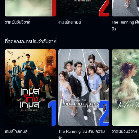
วาดฝันวันวิวาห์
เกมส์โกงเกมส์
The Running เง
รัก
ที่สุดของละครประจำสัปดาห์
เกมส์โกงเกมส์
The Running เงิน งาน ความ
วาดฝันวันวิวาห์
รัก