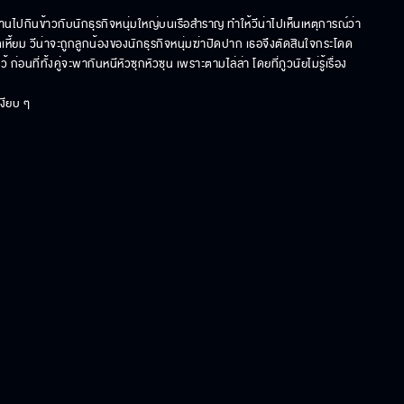
งานไปกินข้าวกับนักธุรกิจหนุ่มใหญ่บนเรือสำราญ ทำให้วีน่าไปเห็นเหตุการณ์ว่า 
หี้ยม วีน่าจะถูกลูกน้องของนักธุรกิจหนุ่มฆ่าปิดปาก เธอจึงตัดสินใจกระโดด
 ก่อนที่ทั้งคู่จะพากันหนีหัวซุกหัวซุน เพราะตามไล่ล่า โดยที่ภูวนัยไม่รู้เรื่อง
เงียบ ๆ