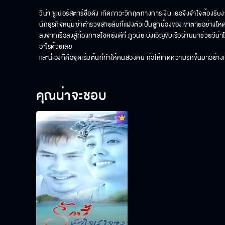
วีน่า ซูเปอร์สตาร์ชื่อดัง เกิดภาวะวิกฤตทางการเงิน เธอจึงจำใจต้องรับ
นักธุรกิจหนุ่มฆ่าตำรวจสายลับที่แฝงตัวเป็นลูกน้องของเขาตายอย่างโหดเ
ลงจากเรือลงสู่ท้องทะเลโชคยังดีที่ ภูวนัย บังเอิญขับเรือผ่านมาช่วยวีน่าไว้
อะไรด้วยเลย

และนี่เองก็คือจุดเริ่มต้นที่ทำให้คนสองคน ก่อให้เกิดความรักขึ้นมาอย่าง
คุณน่าจะชอบ