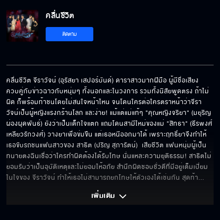
คลื่นชีวิต
ติดตาม
คลื่นชีวิต จีราวัจน์ (อุรัสยา เสปอร์บันด์) ดาราสาวมากฝีมือ ผู้มีชื่อเสียง
ควบคู่กับข่าวฉาวกับหนุ่มๆ ทั้งนอกและในวงการ รวมทั้งนิสัยพูดตรง ถ้าไม่
ผิด ก็พร้อมท้าชนโดยไม่สนใจหน้าไหน จนโดนใครต่อใครตราหน้าว่าจีรา
วัจน์เป็นผู้หญิงแรงกร้านโลก และง่าย! แม้แต่แม่แท้ๆ "คุณหญิงจริยา" (มยุริญ 
ผ่องผุดพันธ์) ยังว่าเป็นเด็กใจแตก แถมโดนสามีใหม่ของแม่ "สิทธา" (ธีรพงศ์ 
เหลียวรักวงศ์) วางยาเพื่อข่มขืน แต่เธอหนีออกมาได้ เพราะฤทธิ์ยาจึงทำให้
เธอขับรถชนแฟนสาวของ สาธิต (ปริญ สุภารัตน์)  เสียชีวิต แฟนหนุ่มผู้เป็น
ทนายตงฉินเชื่อว่าใครทำผิดต้องได้รับโทษ นั่นแหละความยุติธรรม! สาธิตไม่
ยอมรับว่าเป็นอุบัติเหตุและไม่ยอมให้อภัย สำนึกผิดชอบชั่วดีที่มีอยู่เต็มเปี่ยม
ในใจของ จีราวัจน์ ทำให้เธอไม่สามารถยกโทษให้ตัวเองได้เช่นกัน สุดท้า
... 
เพิ่มเติม 