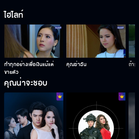
ไฮไลท์
ย
ทำทุกอย่างเพื่อเงินแม้แต่
คุณฆ่าฉัน
ถ้ารู
ขายตัว
คุณน่าจะชอบ