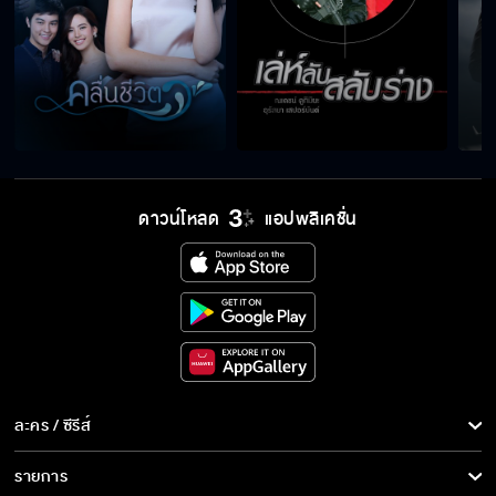
ดาวน์โหลด
แอปพลิเคชั่น
ละคร / ซีรีส์
ละคร/ซีรีส์
รายการ