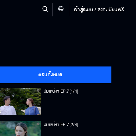
เข้าสู่ระบบ / ลงทะเบียนฟรี
ตอนทั้งหมด
ปมเสน่หา EP.7[1/4]
ปมเสน่หา EP.7[2/4]