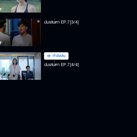
ปมเสน่หา EP.7[3/4]
กำลังเล่น
ปมเสน่หา EP.7[4/4]