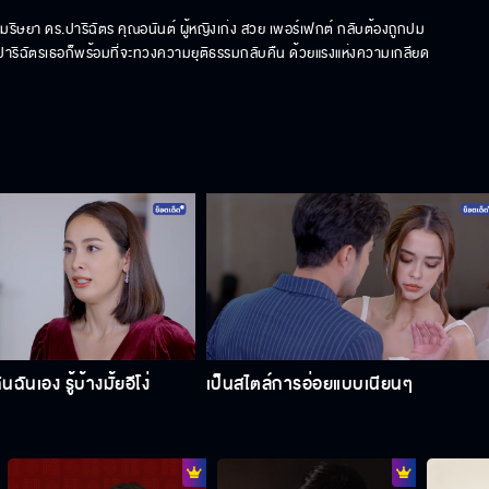
มริษยา ดร.ปาริฉัตร คุณอนันต์ ผู้หญิงเก่ง สวย เพอร์เฟกต์ กลับต้องถูกปม
อง ปาริฉัตรเธอก็พร้อมที่จะทวงความยุติธรรมกลับคืน ด้วยแรงแห่งความเกลียด
ันเอง รู้บ้างมั้ยอีโง่
เป็นสไตล์การอ่อยแบบเนียนๆ