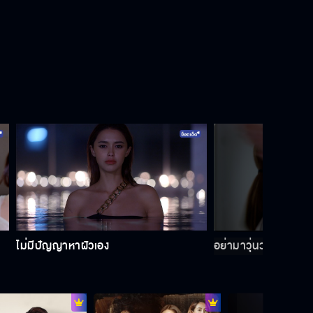
ไม่มีปัญญาหาผัวเอง
อย่ามาวุ่นวายอีก ไม่งั