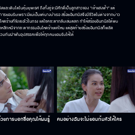
ดและเติบโตในคุ้มยุพเรศ ถึงทั้งคู่จะมีศักดิ์เป็นลูกสาวของ “เจ้าแสงฟ้า” แต่
ับการยอมรับเพราะมีแม่เป็นแค่นางบำเรอ สร้อยอินทนิลจึงมีชีวิตไม่ต่างจากบ่าว
ันโหดร้ายที่ขังเธอไว้ในกรง แต่โชคชะตากลับเล่นตลก ทำให้สร้อยอินทนิลได้พบ
ากหลีกหนีจากชะตากรรมอันโหดร้ายแค่ไหน แต่สุดท้ายสร้อยอินทนิลก็พลัด
่วมกันฝ่าฟันอุปสรรคเพื่อให้ทุกคนยอมรับให้ได้
้วยการบอกชื่อคุณให้ผมรู้
คนอย่างฉันจะไม่ยอมก้มหัวให้ใคร