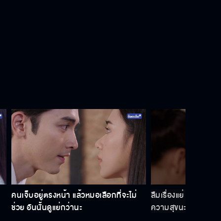
คนเจ็บอยู่ตรงหน้า แล้วหมอเลือกที่จะไม่
ลืมเรื่องแย่ ๆ ไป แล้วเ
ช่วย อันนั้นดูแย่กว่านะ
ความสุขนะ