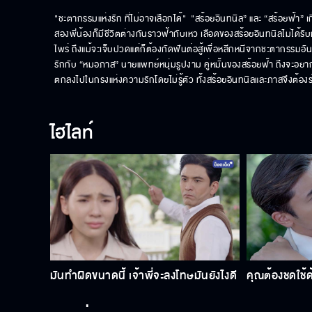
"ชะตากรรมแห่งรัก ที่ไม่อาจเลือกได้"  "สร้อยอินทนิล” และ “สร้อยฟ้า” เกิ
สองพี่น้องก็มีชีวิตต่างกันราวฟ้ากับเหว เลือดของสร้อยอินทนิลไม่ได้ร
ไพร่ ถึงแม้จะเจ็บปวดแต่ก็ต้องกัดฟันต่อสู้เพื่อหลีกหนีจากชะตากรรมอ
รักกับ “หมอภาส” นายแพทย์หนุ่มรูปงาม คู่หมั้นของสร้อยฟ้า ถึงจะอย
ตกลงไปในกรงแห่งความรักโดยไม่รู้ตัว ทั้งสร้อยอินทนิลและภาสจึงต้องร
ไฮไลท์
มันทำผิดขนาดนี้ เจ้าพี่จะลงโทษมันยังไงดี
คุณต้องชดใช้ด