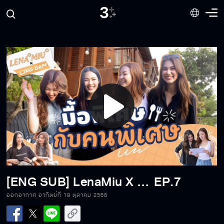
[ENG SUB] Lena Miu : The Perfect Blend of
Love
Play
[ENG SUB] Reaction Official Pilot: รัก
สุดท้าย My Safe Zone The Series | ลีน่า -
Video
หมิว ฟินของกลาง 🧡
[ENG SUB] Lena Miu 🧡 : แค่อยากชวนเธอมา
ออกกำลังด้วยกัน | 3Plus
[ENG SUB] LenaMiu X LingOrm : มื้อพิเศษกับคนพิเศษ| 3Plus
EP.7
ออกอากาศ อาทิตย์ที่ 19 ตุลาคม 2568
[ENG SUB] Lena Miu 🧡 : Eat Trip Ship แค่
กินยังฟินเกิน ><