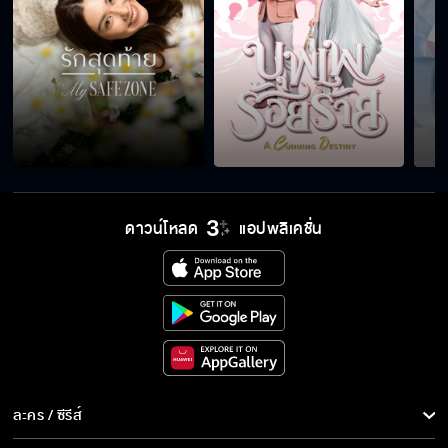
[LenaMiu X Girls Cup 2026] ถึงจะอยู่คนละสี
แต่ใจอยู่กับเธอ
ดาวน์โหลด
แอปพลิเคชั่น
ละคร / ซีรีส์
ละคร/ซีรีส์