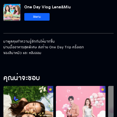
One Day Vlog Lena&Miu
[LenaMiu 1st Fansign in Chongqing] A day
ติดตาม
in Chongqing : with you
[LenaMiu] Our special moment in Biarritz
มาพูดคุยทำความรู้จักกันให้มากขึ้น 

ผ่านมื้ออาหารสุดพิเศษ ส่งท้าย One Day Trip ครั้งแรก

ของลีน่าหมิว และ หลิงออม
Recap : LENA & MIU The Official
Photobook Fansign 🦋🧸
คุณน่าจะชอบ
[ENG SUB] LenaMiu : Our free day
together
[LenaMiu MidSummer Dream] Together,
it’s all happiness.