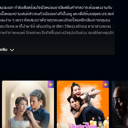
ม่อมเอก กำลังเดือดร้อนใจเมื่อหม่อมย่าเอียดยื่นคำขาดว่าจะต้องแต่งงานกับ 
่เนื้อหอมหว่านเสน่ห์สาวจนทั่วเมืองอย่างที่เป็นอยู่ และเพื่อให้บรรลุพระประสงค์
ยอมง่าย ๆ เพราะคิดเสมอว่าพี่ชายทุกคนพบรักแท้โดยหลีกเลี่ยงการคลุมถุง
้ววาสนาโชคชะตาก็นำพาให้ เพียงขวัญ (ชาลิดา วิจิตรวงศ์ทอง) ดาราสาวตกลง
กองถ่ายทำภาพยนตร์ รักแรกพบจึงเกิดขึ้นอย่างปัจจุบันทันด่วน รณพีร์ตกหลุมรัก
มเติม 