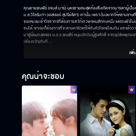
คุณชายรณพีร์ (เจมส์ มาร์) บุตรชายคนสุดท้องซึ่งเกิดจากมารดาผู้เป็นห
ม.ล.วิไลรัมภา (เอสเธอร์ สุปรีย์ลีลา) เท่านั้น เพราะไม่อยากให้หลานชายที
ของหม่อมเจ้าวิชชากรที่ต้องการสะใภ้เทวพรหมสักคนหนึ่ง แต่รณพีร์ไม่
ชนได้ เขาเองก็ต้องการที่จะตามหารักแท้ให้กับหัวใจเหมือนกัน และแล
มาสู่อ้อมกอดของ ม.ร.ว.รณพีร์ หนุ่มนักบินผู้สูงศักดิ์ จากอุบัติเหตุ
เพียงขวัญทันที 
... 
เพิ่
คุณน่าจะชอบ