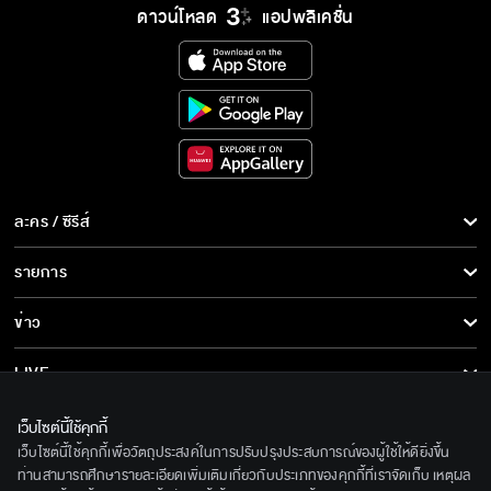
ดาวน์โหลด
แอปพลิเคชั่น
ละคร / ซีรีส์
ละคร/ซีรีส์
รายการ
ซีรีส์นานาชาติ
รายการทั้งหมด
ข่าว
การ์ตูน & เกม
ข่าวทั้งหมด
LIVE
รายการข่าว
ทีวีออนไลน์
เกี่ยวกับเรา
เว็บไซต์นี้ใช้คุกกี้
ข่าวประชาสัมพันธ์
เว็บไซต์นี้ใช้คุกกี้เพื่อวัตถุประสงค์ในการปรับปรุงประสบการณ์ของผู้ใช้ให้ดียิ่งขึ้น
BEC World
ติดตามเราได้ที่
ท่านสามารถศึกษารายละเอียดเพิ่มเติมเกี่ยวกับประเภทของคุกกี้ที่เราจัดเก็บ เหตุผล