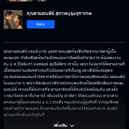
คุณชายรณพีร์ สุภาพบุรุษจุฑาเทพ
ติดตาม
คุณชายรณพีร์ (เจมส์ มาร์) บุตรชายคนสุดท้องซึ่งเกิดจากมารดาผู้เป็น
หม่อมเอก กำลังเดือดร้อนใจเมื่อหม่อมย่าเอียดยื่นคำขาดว่าจะต้องแต่งงาน
กับ ม.ล.วิไลรัมภา (เอสเธอร์ สุปรีย์ลีลา) เท่านั้น เพราะไม่อยากให้หลานชายที่
เนื้อหอมหว่านเสน่ห์สาวจนทั่วเมืองอย่างที่เป็นอยู่ และเพื่อให้บรรลุพระ
ประสงค์ของหม่อมเจ้าวิชชากรที่ต้องการสะใภ้เทวพรหมสักคนหนึ่ง แต่รณพีร์
ไม่ยอมง่าย ๆ เพราะคิดเสมอว่าพี่ชายทุกคนพบรักแท้โดยหลีกเลี่ยงการคลุม
ถุงชนได้ เขาเองก็ต้องการที่จะตามหารักแท้ให้กับหัวใจเหมือนกัน และแล้ว
วาสนาโชคชะตาก็นำพาให้ เพียงขวัญ (ชาลิดา วิจิตรวงศ์ทอง) ดาราสาว
ตกลงมาสู่อ้อมกอดของ ม.ร.ว.รณพีร์ หนุ่มนักบินผู้สูงศักดิ์ จากอุบัติเหตุ
กองถ่ายทำภาพยนตร์ รักแรกพบจึงเกิดขึ้นอย่างปัจจุบันทันด่วน รณพีร์
ตกหลุมรักเพียงขวัญทันที 
... 
เพิ่มเติม 